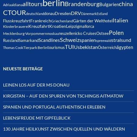
berlin
alltours
Brandenburg
china
Bulgarien
Adria
aldiana
CTOUR
DRV
Dresden
donau
deutschland
Dänemark
Estland
Italien
Frankreich
Gärten der Welt
Flusskreuzfahrt
hotel
Griechenland
Kreuzfahrt
Kroatien
Leipzig
mallorca
Klosterbrauerei
Polen
neuzelle
nicko Cruises
Ostsee
Mecklenburg-Vorpommern
moskau
Schweiz
spanien
Scandlines
stralsund
Russland
Samarkand
spreewald
TUI
Usbekistan
ägypten
Österreich
tourismus
Thomas Cook
Tierpark Berlin
NEUESTE BEITRÄGE
LEINEN LOS AUF DER MS DONAU
KIRGISTAN – AUF DEN SPUREN VON TSCHINGIS AITMATOW
SPANIEN UND PORTUGAL AUTHENTISCH ERLEBEN
LEBENSFREUDE MIT GIPFELBLICK
130 JAHRE HEILKUNST ZWISCHEN QUELLEN UND WÄLDERN