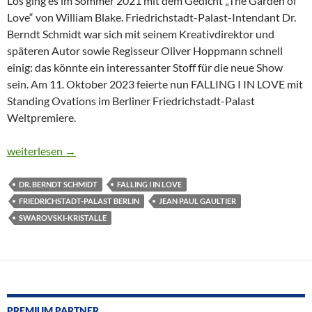
Los ging es im Sommer 2021 mit dem Gedicht „The Garden of
Love“ von William Blake. Friedrichstadt-Palast-Intendant Dr.
Berndt Schmidt war sich mit seinem Kreativdirektor und
späteren Autor sowie Regisseur Oliver Hoppmann schnell
einig: das könnte ein interessanter Stoff für die neue Show
sein. Am 11. Oktober 2023 feierte nun FALLING I IN LOVE mit
Standing Ovations im Berliner Friedrichstadt-Palast
Weltpremiere.
GRANDIOSE GLITZERSHOW BEGEISTERT UND WECKT EM
weiterlesen
→
DR. BERNDT SCHMIDT
FALLING I IN LOVE
FRIEDRICHSTADT-PALAST BERLIN
JEAN PAUL GAULTIER
SWAROVSKI-KRISTALLE
PREMIUM PARTNER