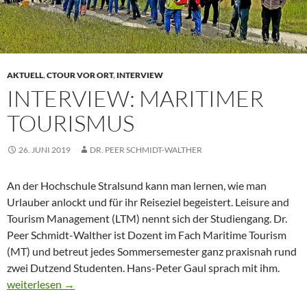
AKTUELL
,
CTOUR VOR ORT
,
INTERVIEW
INTERVIEW: MARITIMER
TOURISMUS
26. JUNI 2019
DR. PEER SCHMIDT-WALTHER
An der Hochschule Stralsund kann man lernen, wie man
Urlauber anlockt und für ihr Reiseziel begeistert. Leisure and
Tourism Management (LTM) nennt sich der Studiengang. Dr.
Peer Schmidt-Walther ist Dozent im Fach Maritime Tourism
(MT) und betreut jedes Sommersemester ganz praxisnah rund
zwei Dutzend Studenten. Hans-Peter Gaul sprach mit ihm.
Interview: Maritimer Tourismus
weiterlesen
→