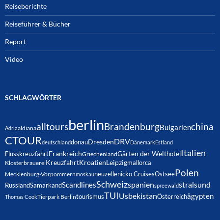
Reiseberichte
Reiseführer & Bücher
Report
Video
SCHLAGWÖRTER
berlin
alltours
Brandenburg
china
Bulgarien
Adria
aldiana
CTOUR
DRV
Dresden
donau
deutschland
Dänemark
Estland
Italien
Frankreich
Gärten der Welt
Flusskreuzfahrt
hotel
Griechenland
Kreuzfahrt
Kroatien
Leipzig
mallorca
Klosterbrauerei
Polen
neuzelle
nicko Cruises
Ostsee
Mecklenburg-Vorpommern
moskau
Schweiz
spanien
Scandlines
stralsund
Russland
Samarkand
spreewald
TUI
Usbekistan
ägypten
Österreich
tourismus
Thomas Cook
Tierpark Berlin