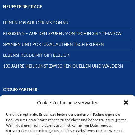
NEUESTE BEITRÄGE
LEINEN LOS AUF DER MS DONAU
KIRGISTAN – AUF DEN SPUREN VON TSCHINGIS AITMATOW
SPANIEN UND PORTUGAL AUTHENTISCH ERLEBEN
LEBENSFREUDE MIT GIPFELBLICK
130 JAHRE HEILKUNST ZWISCHEN QUELLEN UND WÄLDERN
CTOUR-PARTNER
Cookie-Zustimmung verwalten
Unsere Reisejournalisten-Vereinigung ist über Mitglieder und
Ehrenmitglieder auf unterschiedliche Weise mit
ausgewählten Partnern der Medien- und Tourismusbranche
Um dir ein optimales Erlebnis zu bieten, verwenden wir Technologien wie
verbunden. Hier eine
Cookies, um Geräteinformationen zu speichern und/oder darauf zuzugreifen.
Auswahl der Online-Plattformen:
Wenn du diesen Technologien zustimmst, können wir Daten wie das
Surfverhalten oder eindeutige IDs auf dieser Website verarbeiten. Wenn du