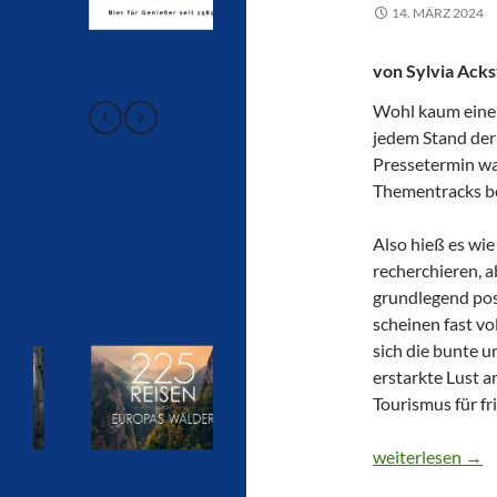
14. MÄRZ 2024
von Sylvia Acks
Wohl kaum einer
jedem Stand der
Pressetermin wa
Thementracks b
Also hieß es wie
recherchieren, 
grundlegend pos
scheinen fast v
sich die bunte u
erstarkte Lust a
Tourismus für f
ITB 2024 – RE
weiterlesen
→