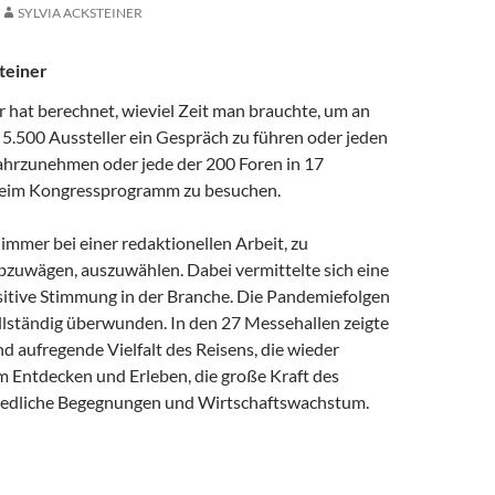
SYLVIA ACKSTEINER
teiner
 hat berechnet, wieviel Zeit man brauchte, um an
 5.500 Aussteller ein Gespräch zu führen oder jeden
hrzunehmen oder jede der 200 Foren in 17
eim Kongressprogramm zu besuchen.
 immer bei einer redaktionellen Arbeit, zu
abzuwägen, auszuwählen. Dabei vermittelte sich eine
itive Stimmung in der Branche. Die Pandemiefolgen
ollständig überwunden. In den 27 Messehallen zeigte
nd aufregende Vielfalt des Reisens, die wieder
m Entdecken und Erleben, die große Kraft des
riedliche Begegnungen und Wirtschaftswachstum.
ISEMESSE FÜR PROFIS