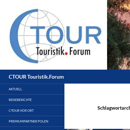
Zum
Inhalt
springen
Suchen
CTOUR Touristik.Forum
AKTUELL
REISEBERICHTE
Schlagwortarch
CTOUR VOR ORT
PREMIUMPARTNER POLEN