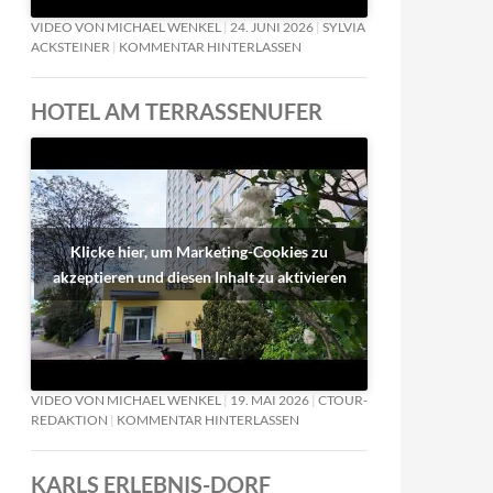
VIDEO VON MICHAEL WENKEL
24. JUNI 2026
SYLVIA
ACKSTEINER
KOMMENTAR HINTERLASSEN
HOTEL AM TERRASSENUFER
Klicke hier, um Marketing-Cookies zu
akzeptieren und diesen Inhalt zu aktivieren
VIDEO VON MICHAEL WENKEL
19. MAI 2026
CTOUR-
REDAKTION
KOMMENTAR HINTERLASSEN
KARLS ERLEBNIS-DORF