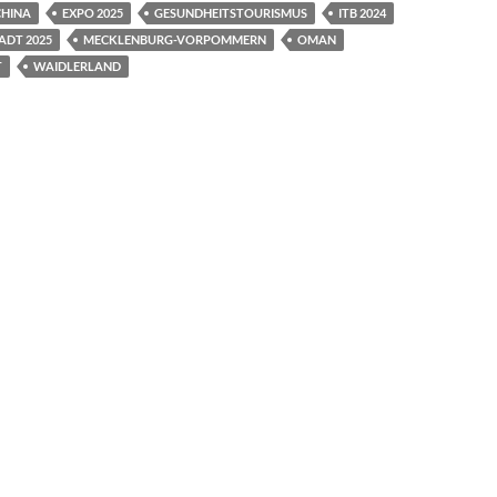
CHINA
EXPO 2025
GESUNDHEITSTOURISMUS
ITB 2024
DT 2025
MECKLENBURG-VORPOMMERN
OMAN
T
WAIDLERLAND