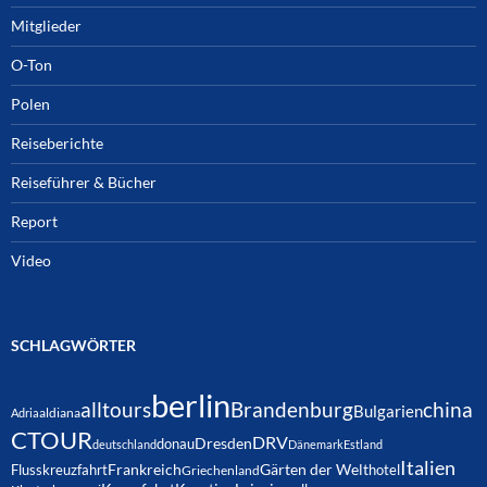
Mitglieder
O-Ton
Polen
Reiseberichte
Reiseführer & Bücher
Report
Video
SCHLAGWÖRTER
berlin
alltours
Brandenburg
china
Bulgarien
Adria
aldiana
CTOUR
DRV
Dresden
donau
deutschland
Dänemark
Estland
Italien
Frankreich
Gärten der Welt
Flusskreuzfahrt
hotel
Griechenland