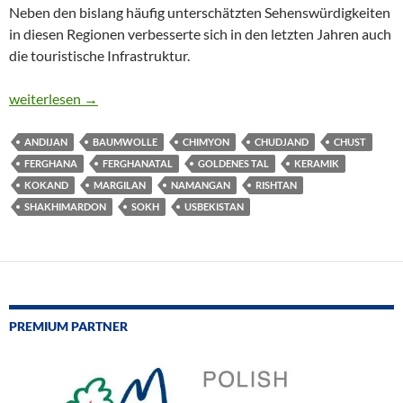
Neben den bislang häufig unterschätzten Sehenswürdigkeiten
in diesen Regionen verbesserte sich in den letzten Jahren auch
die touristische Infrastruktur.
DAS FERGHANATAL – DER GARTEN ZENTRALASIENS
weiterlesen
→
ANDIJAN
BAUMWOLLE
CHIMYON
CHUDJAND
CHUST
FERGHANA
FERGHANATAL
GOLDENES TAL
KERAMIK
KOKAND
MARGILAN
NAMANGAN
RISHTAN
SHAKHIMARDON
SOKH
USBEKISTAN
PREMIUM PARTNER