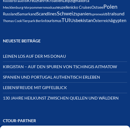
Kreuzfahrt
Kroatien
Leipzig
mallorca
Klosterbrauerei
Polen
neuzelle
nicko Cruises
Ostsee
Mecklenburg-Vorpommern
moskau
Schweiz
spanien
Scandlines
stralsund
Russland
Samarkand
spreewald
TUI
Usbekistan
ägypten
Österreich
tourismus
Thomas Cook
Tierpark Berlin
NEUESTE BEITRÄGE
LEINEN LOS AUF DER MS DONAU
KIRGISTAN – AUF DEN SPUREN VON TSCHINGIS AITMATOW
SPANIEN UND PORTUGAL AUTHENTISCH ERLEBEN
LEBENSFREUDE MIT GIPFELBLICK
130 JAHRE HEILKUNST ZWISCHEN QUELLEN UND WÄLDERN
CTOUR-PARTNER