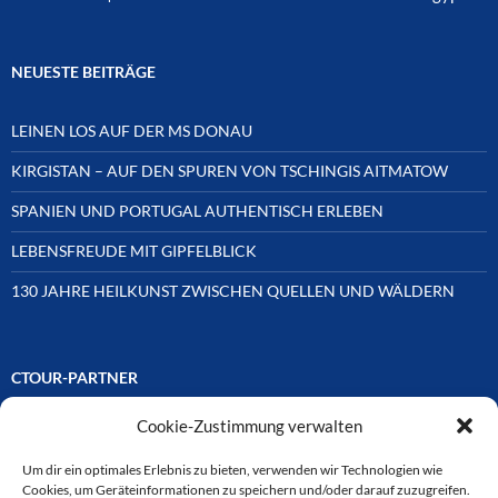
NEUESTE BEITRÄGE
LEINEN LOS AUF DER MS DONAU
KIRGISTAN – AUF DEN SPUREN VON TSCHINGIS AITMATOW
SPANIEN UND PORTUGAL AUTHENTISCH ERLEBEN
LEBENSFREUDE MIT GIPFELBLICK
130 JAHRE HEILKUNST ZWISCHEN QUELLEN UND WÄLDERN
CTOUR-PARTNER
Cookie-Zustimmung verwalten
Unsere Reisejournalisten-Vereinigung ist über Mitglieder und
Ehrenmitglieder auf unterschiedliche Weise mit
ausgewählten Partnern der Medien- und Tourismusbranche
Um dir ein optimales Erlebnis zu bieten, verwenden wir Technologien wie
verbunden. Hier eine
Cookies, um Geräteinformationen zu speichern und/oder darauf zuzugreifen.