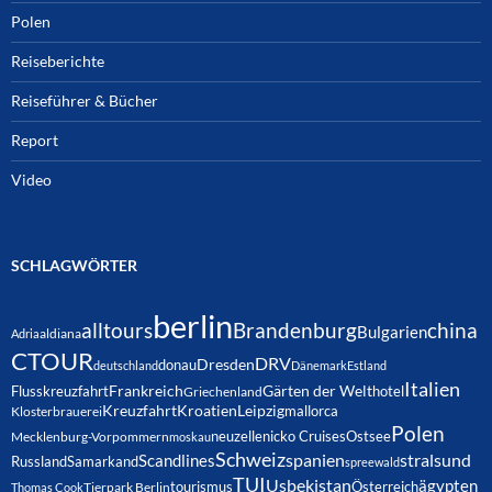
Polen
Reiseberichte
Reiseführer & Bücher
Report
Video
SCHLAGWÖRTER
berlin
alltours
Brandenburg
china
Bulgarien
Adria
aldiana
CTOUR
DRV
Dresden
donau
deutschland
Dänemark
Estland
Italien
Frankreich
Gärten der Welt
Flusskreuzfahrt
hotel
Griechenland
Kreuzfahrt
Kroatien
Leipzig
mallorca
Klosterbrauerei
Polen
neuzelle
nicko Cruises
Ostsee
Mecklenburg-Vorpommern
moskau
Schweiz
spanien
Scandlines
stralsund
Russland
Samarkand
spreewald
TUI
Usbekistan
ägypten
Österreich
tourismus
Thomas Cook
Tierpark Berlin