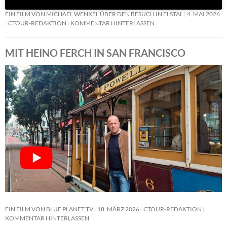
EIN FILM VON MICHAEL WENKEL ÜBER DEN BESUCH IN ELSTAL
4. MAI 2026
CTOUR-REDAKTION
KOMMENTAR HINTERLASSEN
MIT HEINO FERCH IN SAN FRANCISCO
EIN FILM VON BLUE PLANET TV
18. MÄRZ 2026
CTOUR-REDAKTION
KOMMENTAR HINTERLASSEN