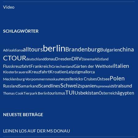
Video
SCHLAGWÖRTER
berlin
alltours
Brandenburg
china
Bulgarien
Adria
aldiana
CTOUR
DRV
Dresden
donau
deutschland
Dänemark
Estland
Italien
Frankreich
Gärten der Welt
Flusskreuzfahrt
hotel
Griechenland
Kreuzfahrt
Kroatien
Leipzig
mallorca
Klosterbrauerei
Polen
neuzelle
nicko Cruises
Ostsee
Mecklenburg-Vorpommern
moskau
Schweiz
spanien
Scandlines
stralsund
Russland
Samarkand
spreewald
TUI
Usbekistan
ägypten
Österreich
tourismus
Thomas Cook
Tierpark Berlin
NEUESTE BEITRÄGE
LEINEN LOS AUF DER MS DONAU