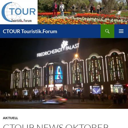
Zum
Inhalt
springen
Suchen
CTOUR Touristik.Forum
PRIMÄR
MENÜ
AKTUELL
CTOUR NEWS OKTOBER