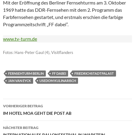
Mit der Eröffnung des Berliner Fernsehturms am 3. Oktober
1969 hatte das DDR-Fernsehen mit dem 2. Programm das
Farbfernsehen gestartet, und erstmals erschien die farbige
Programmzeitschrift „FF dabei“.
www.tv-turm.de
Fotos: Hans-Peter Gaul (4), Visitflanders
FERNSEHTURM BERLIN
FF DABEI
FRIEDRICHSTADTPALAST
JAN VAN EYCK
USEDOM KULINARISCH
Beitragsnavigation
VORHERIGER BEITRAG
IM HOTEL MOA GEHT DIE POST AB
NÄCHSTER BEITRAG
INTERNATIONALES BALLONFESTIVAL IN WARSTEIN