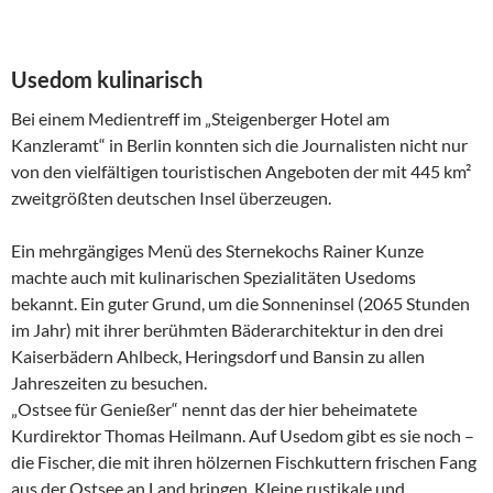
Usedom kulinarisch
Bei einem Medientreff im „Steigenberger Hotel am
Kanzleramt“ in Berlin konnten sich die Journalisten nicht nur
von den vielfältigen touristischen Angeboten der mit 445 km²
zweitgrößten deutschen Insel überzeugen.
Ein mehrgängiges Menü des Sternekochs Rainer Kunze
machte auch mit kulinarischen Spezialitäten Usedoms
bekannt. Ein guter Grund, um die Sonneninsel (2065 Stunden
im Jahr) mit ihrer berühmten Bäderarchitektur in den drei
Kaiserbädern Ahlbeck, Heringsdorf und Bansin zu allen
Jahreszeiten zu besuchen.
„Ostsee für Genießer“ nennt das der hier beheimatete
Kurdirektor Thomas Heilmann. Auf Usedom gibt es sie noch –
die Fischer, die mit ihren hölzernen Fischkuttern frischen Fang
aus der Ostsee an Land bringen. Kleine rustikale und