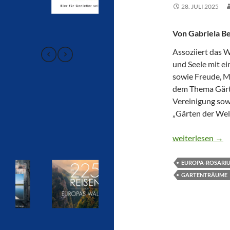
28. JULI 2025
Von Gabriela B
Assoziiert das 
und Seele mit ei
sowie Freude, M
dem Thema Gärte
Vereinigung sowi
„Gärten der Welt
WO GARTENT
weiterlesen
→
EUROPA-ROSARI
GARTENTRÄUME