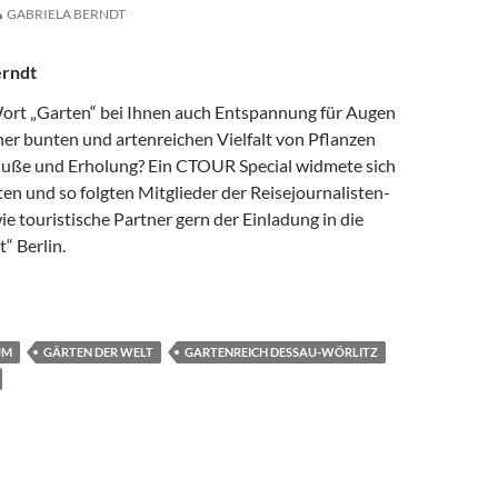
GABRIELA BERNDT
erndt
Wort „Garten“ bei Ihnen auch Entspannung für Augen
ner bunten und artenreichen Vielfalt von Pflanzen
uße und Erholung? Ein CTOUR Special widmete sich
n und so folgten Mitglieder der Reisejournalisten-
e touristische Partner gern der Einladung in die
“ Berlin.
RÄUME WAHR WERDEN
UM
GÄRTEN DER WELT
GARTENREICH DESSAU-WÖRLITZ