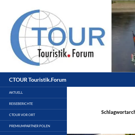
Zum
Inhalt
springen
Suchen
CTOUR Touristik.Forum
AKTUELL
REISEBERICHTE
Schlagwortarc
CTOUR VOR ORT
PREMIUMPARTNER POLEN