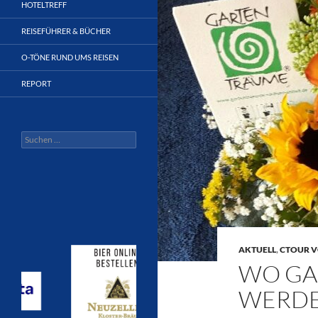
HOTELTREFF
REISEFÜHRER & BÜCHER
O-TÖNE RUND UMS REISEN
REPORT
Suchen
nach:
AKTUELL
,
CTOUR V
WO GA
WERD