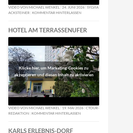
VIDEO VON MICHAEL WENKEL
24. JUNI 2026
SYLVIA
ACKSTEINER
KOMMENTAR HINTERLASSEN
HOTEL AM TERRASSENUFER
Klicke hier, um Marketing-Cookies zu
akzeptieren und diesen Inhalt zu aktivieren
VIDEO VON MICHAEL WENKEL
19. MAI 2026
CTOUR-
REDAKTION
KOMMENTAR HINTERLASSEN
KARLS ERLEBNIS-DORF