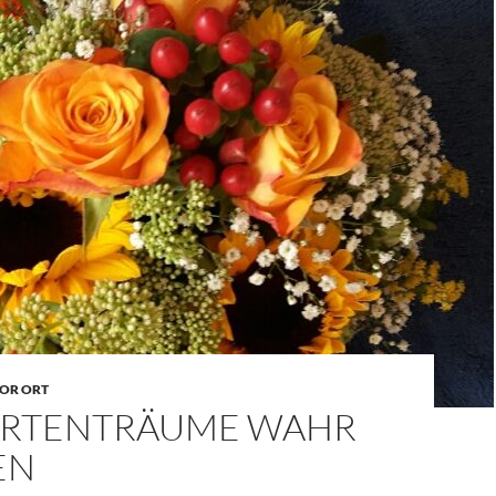
OR ORT
RTENTRÄUME WAHR
EN