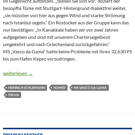
im Gegenlicht aufblitzen. „Stellen Sie sich vor,“ doziert der
bezopfte Türke mit Stuttgart-Hintergrund dialektfrei weiter,
„sie müssten von hier aus gegen Wind und starke Strömung
nach Istanbul segeln.“ Ein Rostocker aus der Gruppe kann das
nur bestätigen: „In Kanakkale haben wir vor zwei Jahren
aufgegeben und sind mit unserem Chartersegelboot
umgekehrt und nach Griechenland zurückgefahren.“
MS „Vasco da Gama“ hatte keine Probleme mit ihren 32.630 PS
bis zum Hafen Kepez vorzudringen.
VASCO DA GAMA – IMMER NOCH EIN ENTDECKER
weiterlesen
→
HEINRICH SCHLIEMANN
HOMER
MS VASCO DA GAMA
TROJA
PREMIUM PARTNER