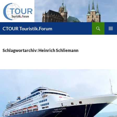
Zum
Inhalt
springen
Suchen
CTOUR Touristik.Forum
PRIMÄR
MENÜ
Schlagwortarchiv: Heinrich Schliemann