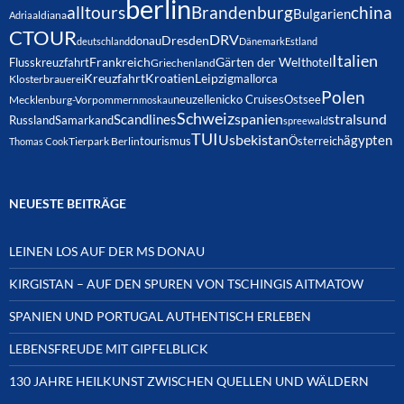
berlin
alltours
Brandenburg
china
Bulgarien
Adria
aldiana
CTOUR
DRV
Dresden
donau
deutschland
Dänemark
Estland
Italien
Frankreich
Gärten der Welt
Flusskreuzfahrt
hotel
Griechenland
Kreuzfahrt
Kroatien
Leipzig
mallorca
Klosterbrauerei
Polen
neuzelle
nicko Cruises
Ostsee
Mecklenburg-Vorpommern
moskau
Schweiz
spanien
Scandlines
stralsund
Russland
Samarkand
spreewald
TUI
Usbekistan
ägypten
Österreich
tourismus
Thomas Cook
Tierpark Berlin
NEUESTE BEITRÄGE
LEINEN LOS AUF DER MS DONAU
KIRGISTAN – AUF DEN SPUREN VON TSCHINGIS AITMATOW
SPANIEN UND PORTUGAL AUTHENTISCH ERLEBEN
LEBENSFREUDE MIT GIPFELBLICK
130 JAHRE HEILKUNST ZWISCHEN QUELLEN UND WÄLDERN