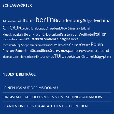
SCHLAGWÖRTER
berlin
alltours
Brandenburg
china
Bulgarien
Adria
aldiana
CTOUR
DRV
Dresden
donau
deutschland
Dänemark
Estland
Italien
Frankreich
Gärten der Welt
Flusskreuzfahrt
hotel
Griechenland
Kreuzfahrt
Kroatien
Leipzig
mallorca
Klosterbrauerei
Polen
neuzelle
nicko Cruises
Ostsee
Mecklenburg-Vorpommern
moskau
Schweiz
spanien
Scandlines
stralsund
Russland
Samarkand
spreewald
TUI
Usbekistan
ägypten
Österreich
tourismus
Thomas Cook
Tierpark Berlin
NEUESTE BEITRÄGE
LEINEN LOS AUF DER MS DONAU
KIRGISTAN – AUF DEN SPUREN VON TSCHINGIS AITMATOW
SPANIEN UND PORTUGAL AUTHENTISCH ERLEBEN