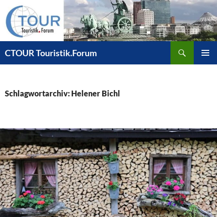
Zum
Inhalt
springen
Suchen
CTOUR Touristik.Forum
PRIMÄR
MENÜ
Schlagwortarchiv: Helener Bichl