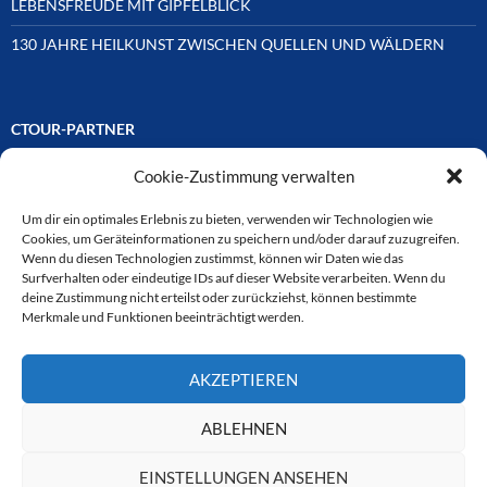
LEBENSFREUDE MIT GIPFELBLICK
130 JAHRE HEILKUNST ZWISCHEN QUELLEN UND WÄLDERN
CTOUR-PARTNER
Cookie-Zustimmung verwalten
Unsere Reisejournalisten-Vereinigung ist über Mitglieder und
Ehrenmitglieder auf unterschiedliche Weise mit
ausgewählten Partnern der Medien- und Tourismusbranche
Um dir ein optimales Erlebnis zu bieten, verwenden wir Technologien wie
verbunden. Hier eine
Cookies, um Geräteinformationen zu speichern und/oder darauf zuzugreifen.
Auswahl der Online-Plattformen:
Wenn du diesen Technologien zustimmst, können wir Daten wie das
Surfverhalten oder eindeutige IDs auf dieser Website verarbeiten. Wenn du
deine Zustimmung nicht erteilst oder zurückziehst, können bestimmte
Merkmale und Funktionen beeinträchtigt werden.
CTOUR
AKZEPTIEREN
CTOUR der Club der Tourismus-Journalisten. Wir freuen uns immer
über Anfragen von neuen Mitgliedern. Nehmen Sie bei Interesse über
das Kontaktformular Kontakt zu uns auf. CTOUR über 30 Jahre im
ABLEHNEN
Dienst des Reisejournalismus.
EINSTELLUNGEN ANSEHEN