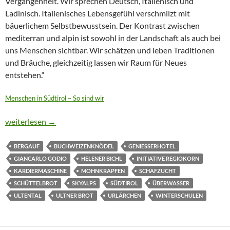
Vergangenheit. Wir sprechen Deutsch, Italienisch und
Ladinisch. Italienisches Lebensgefühl verschmilzt mit
bäuerlichem Selbstbewusstsein. Der Kontrast zwischen
mediterran und alpin ist sowohl in der Landschaft als auch bei
uns Menschen sichtbar. Wir schätzen und leben Traditionen
und Bräuche, gleichzeitig lassen wir Raum für Neues
entstehen.“
Menschen in Südtirol – So sind wir
SÜDTIROLER HERZLICHKEIT TRIFFT MEDITERRANE GELASS
weiterlesen
→
BERGAUF
BUCHWEIZENKNÖDEL
GENIESSERHOTEL
GIANCARLO GODIO
HELENER BICHL
INITIATIVE REGIOKORN
KARDIERMASCHINE
MOHNKRAPFEN
SCHAFZUCHT
SCHÜTTELBROT
SKYALPS
SÜDTIROL
ÜBERWASSER
ULTENTAL
ULTNER BROT
URLÄRCHEN
WINTERSCHULEN