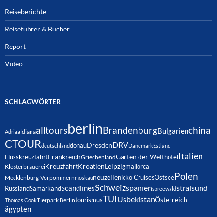
Reiseberichte
Reiseführer & Bücher
Report
Video
SCHLAGWÖRTER
berlin
alltours
Brandenburg
china
Bulgarien
Adria
aldiana
CTOUR
DRV
Dresden
donau
deutschland
Dänemark
Estland
Italien
Frankreich
Gärten der Welt
Flusskreuzfahrt
hotel
Griechenland
Kreuzfahrt
Kroatien
Leipzig
mallorca
Klosterbrauerei
Polen
neuzelle
nicko Cruises
Ostsee
Mecklenburg-Vorpommern
moskau
Schweiz
spanien
Scandlines
stralsund
Russland
Samarkand
spreewald
TUI
Usbekistan
Österreich
tourismus
Thomas Cook
Tierpark Berlin
ägypten