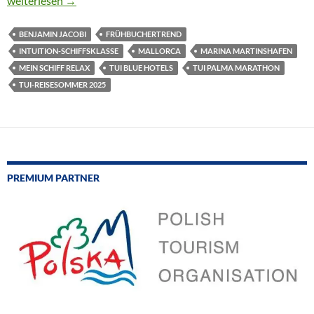
weiterlesen
→
BENJAMIN JACOBI
FRÜHBUCHERTREND
INTUITION-SCHIFFSKLASSE
MALLORCA
MARINA MARTINSHAFEN
MEIN SCHIFF RELAX
TUI BLUE HOTELS
TUI PALMA MARATHON
TUI-REISESOMMER 2025
PREMIUM PARTNER