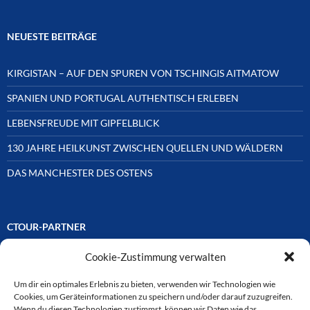
NEUESTE BEITRÄGE
KIRGISTAN – AUF DEN SPUREN VON TSCHINGIS AITMATOW
SPANIEN UND PORTUGAL AUTHENTISCH ERLEBEN
LEBENSFREUDE MIT GIPFELBLICK
130 JAHRE HEILKUNST ZWISCHEN QUELLEN UND WÄLDERN
DAS MANCHESTER DES OSTENS
CTOUR-PARTNER
Cookie-Zustimmung verwalten
Unsere Reisejournalisten-Vereinigung ist über Mitglieder und
Ehrenmitglieder auf unterschiedliche Weise mit
ausgewählten Partnern der Medien- und Tourismusbranche
Um dir ein optimales Erlebnis zu bieten, verwenden wir Technologien wie
verbunden. Hier eine
Cookies, um Geräteinformationen zu speichern und/oder darauf zuzugreifen.
Auswahl der Online-Plattformen:
Wenn du diesen Technologien zustimmst, können wir Daten wie das