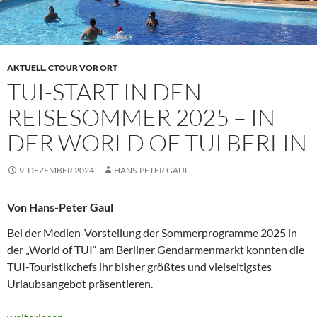
AKTUELL
,
CTOUR VOR ORT
TUI-START IN DEN
REISESOMMER 2025 – IN
DER WORLD OF TUI BERLIN
9. DEZEMBER 2024
HANS-PETER GAUL
Von Hans-Peter Gaul
Bei der Medien-Vorstellung der Sommerprogramme 2025 in
der „World of TUI“ am Berliner Gendarmenmarkt konnten die
TUI-Touristikchefs ihr bisher größtes und vielseitigstes
Urlaubsangebot präsentieren.
TUI-START IN DEN REISESOMMER 2025 – In der World of TUI 