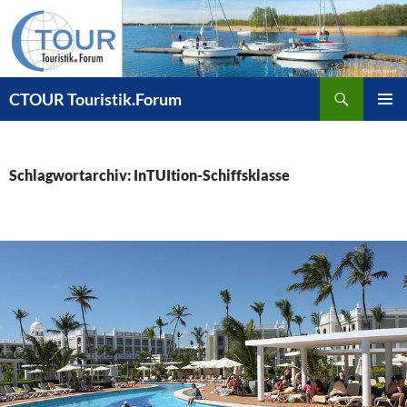
Zum
Inhalt
springen
Suchen
CTOUR Touristik.Forum
PRIMÄR
MENÜ
Schlagwortarchiv: InTUItion-Schiffsklasse