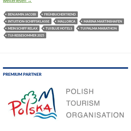
weiterlesen
→
BENJAMIN JACOBI
FRÜHBUCHERTREND
INTUITION-SCHIFFSKLASSE
MALLORCA
MARINA MARTINSHAFEN
MEIN SCHIFF RELAX
TUI BLUE HOTELS
TUI PALMA MARATHON
TUI-REISESOMMER 2025
PREMIUM PARTNER