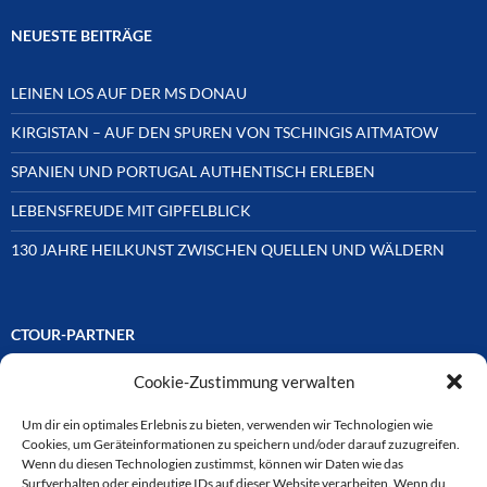
NEUESTE BEITRÄGE
LEINEN LOS AUF DER MS DONAU
KIRGISTAN – AUF DEN SPUREN VON TSCHINGIS AITMATOW
SPANIEN UND PORTUGAL AUTHENTISCH ERLEBEN
LEBENSFREUDE MIT GIPFELBLICK
130 JAHRE HEILKUNST ZWISCHEN QUELLEN UND WÄLDERN
CTOUR-PARTNER
Cookie-Zustimmung verwalten
Unsere Reisejournalisten-Vereinigung ist über Mitglieder und
Ehrenmitglieder auf unterschiedliche Weise mit
ausgewählten Partnern der Medien- und Tourismusbranche
Um dir ein optimales Erlebnis zu bieten, verwenden wir Technologien wie
verbunden. Hier eine
Cookies, um Geräteinformationen zu speichern und/oder darauf zuzugreifen.
Auswahl der Online-Plattformen:
Wenn du diesen Technologien zustimmst, können wir Daten wie das
Surfverhalten oder eindeutige IDs auf dieser Website verarbeiten. Wenn du