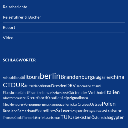
Reiseberichte
Reiseführer & Bücher
Report
Video
SCHLAGWÖRTER
berlin
alltours
Brandenburg
china
Bulgarien
Adria
aldiana
CTOUR
DRV
Dresden
donau
deutschland
Dänemark
Estland
Italien
Frankreich
Gärten der Welt
Flusskreuzfahrt
hotel
Griechenland
Kreuzfahrt
Kroatien
Leipzig
mallorca
Klosterbrauerei
Polen
neuzelle
nicko Cruises
Ostsee
Mecklenburg-Vorpommern
moskau
Schweiz
spanien
Scandlines
stralsund
Russland
Samarkand
spreewald
TUI
Usbekistan
ägypten
Österreich
tourismus
Thomas Cook
Tierpark Berlin