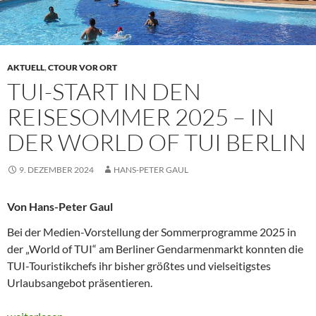
AKTUELL
,
CTOUR VOR ORT
TUI-START IN DEN
REISESOMMER 2025 – IN
DER WORLD OF TUI BERLIN
9. DEZEMBER 2024
HANS-PETER GAUL
Von Hans-Peter Gaul
Bei der Medien-Vorstellung der Sommerprogramme 2025 in
der „World of TUI“ am Berliner Gendarmenmarkt konnten die
TUI-Touristikchefs ihr bisher größtes und vielseitigstes
Urlaubsangebot präsentieren.
TUI-START IN DEN REISESOMMER 2025 – In der World of TUI 