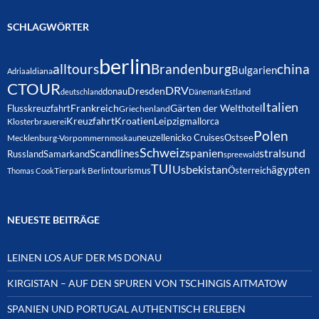
SCHLAGWÖRTER
berlin
alltours
Brandenburg
china
Bulgarien
Adria
aldiana
CTOUR
DRV
Dresden
donau
deutschland
Dänemark
Estland
Italien
Frankreich
Gärten der Welt
Flusskreuzfahrt
hotel
Griechenland
Kreuzfahrt
Kroatien
Leipzig
mallorca
Klosterbrauerei
Polen
neuzelle
nicko Cruises
Ostsee
Mecklenburg-Vorpommern
moskau
Schweiz
spanien
Scandlines
stralsund
Russland
Samarkand
spreewald
TUI
Usbekistan
ägypten
Österreich
tourismus
Thomas Cook
Tierpark Berlin
NEUESTE BEITRÄGE
LEINEN LOS AUF DER MS DONAU
KIRGISTAN – AUF DEN SPUREN VON TSCHINGIS AITMATOW
SPANIEN UND PORTUGAL AUTHENTISCH ERLEBEN