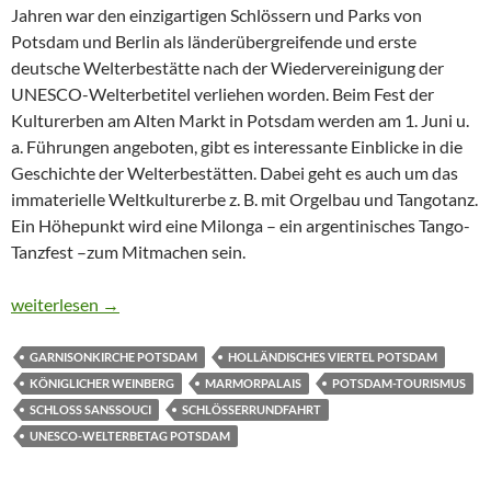
Jahren war den einzigartigen Schlössern und Parks von
Potsdam und Berlin als länderübergreifende und erste
deutsche Welterbestätte nach der Wiedervereinigung der
UNESCO-Welterbetitel verliehen worden. Beim Fest der
Kulturerben am Alten Markt in Potsdam werden am 1. Juni u.
a. Führungen angeboten, gibt es interessante Einblicke in die
Geschichte der Welterbestätten. Dabei geht es auch um das
immaterielle Weltkulturerbe z. B. mit Orgelbau und Tangotanz.
Ein Höhepunkt wird eine Milonga – ein argentinisches Tango-
Tanzfest –zum Mitmachen sein.
POTSDAM LÄDT ZUM UNESCO-WELTERBETAG EIN UND FEI
weiterlesen
→
GARNISONKIRCHE POTSDAM
HOLLÄNDISCHES VIERTEL POTSDAM
KÖNIGLICHER WEINBERG
MARMORPALAIS
POTSDAM-TOURISMUS
SCHLOSS SANSSOUCI
SCHLÖSSERRUNDFAHRT
UNESCO-WELTERBETAG POTSDAM