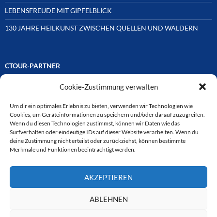
LEBENSFREUDE MIT GIPFELBLICK
130 JAHRE HEILKUNST ZWISCHEN QUELLEN UND WÄLDERN
CTOUR-PARTNER
Cookie-Zustimmung verwalten
Unsere Reisejournalisten-Vereinigung ist über Mitglieder und
Ehrenmitglieder auf unterschiedliche Weise mit
ausgewählten Partnern der Medien- und Tourismusbranche
Um dir ein optimales Erlebnis zu bieten, verwenden wir Technologien wie
verbunden. Hier eine
Cookies, um Geräteinformationen zu speichern und/oder darauf zuzugreifen.
Auswahl der Online-Plattformen:
Wenn du diesen Technologien zustimmst, können wir Daten wie das
Surfverhalten oder eindeutige IDs auf dieser Website verarbeiten. Wenn du
deine Zustimmung nicht erteilst oder zurückziehst, können bestimmte
Merkmale und Funktionen beeinträchtigt werden.
CTOUR
AKZEPTIEREN
CTOUR der Club der Tourismus-Journalisten. Wir freuen uns immer
über Anfragen von neuen Mitgliedern. Nehmen Sie bei Interesse über
das Kontaktformular Kontakt zu uns auf. CTOUR über 30 Jahre im
ABLEHNEN
Dienst des Reisejournalismus.