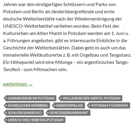
Jahren war den einzigartigen Schlössern und Parks von
Potsdam und Berlin als länderübergreifende und erste
deutsche Welterbestätte nach der Wiedervereinigung der
UNESCO-Welterbetitel verliehen worden. Beim Fest der
Kulturerben am Alten Markt in Potsdam werden am 1. Juni u.
a. Führungen angeboten, gibt es interessante Einblicke in die
Geschichte der Welterbestätten. Dabei geht es auch um das
immaterielle Weltkulturerbe z. B. mit Orgelbau und Tangotanz.
Ein Höhepunkt wird eine Milonga – ein argentinisches Tango-
Tanzfest –zum Mitmachen sein.
POTSDAM LÄDT ZUM UNESCO-WELTERBETAG EIN UND FEI
weiterlesen
→
GARNISONKIRCHE POTSDAM
HOLLÄNDISCHES VIERTEL POTSDAM
KÖNIGLICHER WEINBERG
MARMORPALAIS
POTSDAM-TOURISMUS
SCHLOSS SANSSOUCI
SCHLÖSSERRUNDFAHRT
UNESCO-WELTERBETAG POTSDAM