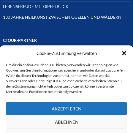
LEBENSFREUDE MIT GIPFELBLICK
130 JAHRE HEILKUNST ZWISCHEN QUELLEN UND WÄLDERN
CTOUR-PARTNER
Cookie-Zustimmung verwalten
Unsere Reisejournalisten-Vereinigung ist über Mitglieder und
Ehrenmitglieder auf unterschiedliche Weise mit
ausgewählten Partnern der Medien- und Tourismusbranche
Um dir ein optimales Erlebnis zu bieten, verwenden wir Technologien wie
verbunden. Hier eine
Cookies, um Geräteinformationen zu speichern und/oder darauf zuzugreifen.
Auswahl der Online-Plattformen:
Wenn du diesen Technologien zustimmst, können wir Daten wie das
Surfverhalten oder eindeutige IDs auf dieser Website verarbeiten. Wenn du
deine Zustimmung nicht erteilst oder zurückziehst, können bestimmte
Merkmale und Funktionen beeinträchtigt werden.
CTOUR
AKZEPTIEREN
CTOUR der Club der Tourismus-Journalisten. Wir freuen uns immer
über Anfragen von neuen Mitgliedern. Nehmen Sie bei Interesse über
das Kontaktformular Kontakt zu uns auf. CTOUR über 30 Jahre im
ABLEHNEN
Dienst des Reisejournalismus.