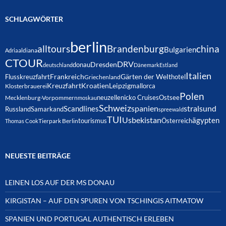
SCHLAGWÖRTER
berlin
alltours
Brandenburg
china
Bulgarien
Adria
aldiana
CTOUR
DRV
Dresden
donau
deutschland
Dänemark
Estland
Italien
Frankreich
Gärten der Welt
Flusskreuzfahrt
hotel
Griechenland
Kreuzfahrt
Kroatien
Leipzig
mallorca
Klosterbrauerei
Polen
neuzelle
nicko Cruises
Ostsee
Mecklenburg-Vorpommern
moskau
Schweiz
spanien
Scandlines
stralsund
Russland
Samarkand
spreewald
TUI
Usbekistan
ägypten
Österreich
tourismus
Thomas Cook
Tierpark Berlin
NEUESTE BEITRÄGE
LEINEN LOS AUF DER MS DONAU
KIRGISTAN – AUF DEN SPUREN VON TSCHINGIS AITMATOW
SPANIEN UND PORTUGAL AUTHENTISCH ERLEBEN