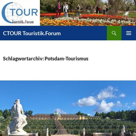
Zum
Inhalt
springen
Suchen
CTOUR Touristik.Forum
PRIMÄR
MENÜ
Schlagwortarchiv: Potsdam-Tourismus