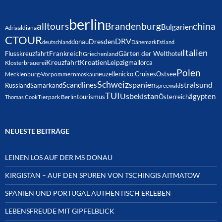
berlin
alltours
Brandenburg
china
Bulgarien
Adria
aldiana
CTOUR
DRV
Dresden
donau
deutschland
Dänemark
Estland
Italien
Frankreich
Gärten der Welt
Flusskreuzfahrt
hotel
Griechenland
Kreuzfahrt
Kroatien
Leipzig
mallorca
Klosterbrauerei
Polen
neuzelle
nicko Cruises
Ostsee
Mecklenburg-Vorpommern
moskau
Schweiz
spanien
Scandlines
stralsund
Russland
Samarkand
spreewald
TUI
Usbekistan
ägypten
Österreich
tourismus
Thomas Cook
Tierpark Berlin
NEUESTE BEITRÄGE
LEINEN LOS AUF DER MS DONAU
KIRGISTAN – AUF DEN SPUREN VON TSCHINGIS AITMATOW
SPANIEN UND PORTUGAL AUTHENTISCH ERLEBEN
LEBENSFREUDE MIT GIPFELBLICK