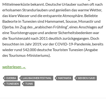
Mittelmeerküste bekannt. Deutsche Urlauber suchen oft nach
erholsamen Strandurlauben und genießen das warme Wetter,
das klare Wasser und die entspannte Atmosphäre. Beliebte
Badeorte in Tunesien sind Hammamet, Sousse, Monastir und
Djerba. Im Zug des „arabischen Frühling“, eines Anschlages auf
eine Touristengruppe und anderer Sicherheitsbedenken war
die Touristenzahl nach 2011 deutlich zurückgegangen. Doch
besuchten im Jahr 2019, vor der COVID-19-Pandemie, bereits
wieder rund 542.000 deutsche Touristen Tunesien (Angabe
des Tourismus-Ministeriums).
ANDERS REISEN IN TUNESIEN
weiterlesen
→
DJERBA
LAG BAOMER FESTIVAL
MATMATA
SIDI BOU SAID
TUNESIEN
TUNIS