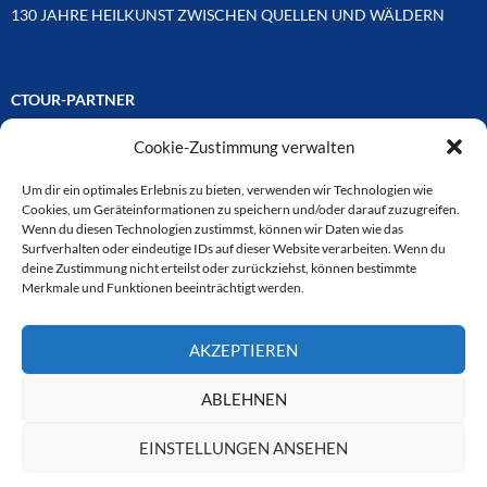
130 JAHRE HEILKUNST ZWISCHEN QUELLEN UND WÄLDERN
CTOUR-PARTNER
Cookie-Zustimmung verwalten
Unsere Reisejournalisten-Vereinigung ist über Mitglieder und
Ehrenmitglieder auf unterschiedliche Weise mit
ausgewählten Partnern der Medien- und Tourismusbranche
Um dir ein optimales Erlebnis zu bieten, verwenden wir Technologien wie
verbunden. Hier eine
Cookies, um Geräteinformationen zu speichern und/oder darauf zuzugreifen.
Auswahl der Online-Plattformen:
Wenn du diesen Technologien zustimmst, können wir Daten wie das
Surfverhalten oder eindeutige IDs auf dieser Website verarbeiten. Wenn du
deine Zustimmung nicht erteilst oder zurückziehst, können bestimmte
Merkmale und Funktionen beeinträchtigt werden.
CTOUR
AKZEPTIEREN
CTOUR der Club der Tourismus-Journalisten. Wir freuen uns immer
über Anfragen von neuen Mitgliedern. Nehmen Sie bei Interesse über
das Kontaktformular Kontakt zu uns auf. CTOUR über 30 Jahre im
ABLEHNEN
Dienst des Reisejournalismus.
EINSTELLUNGEN ANSEHEN