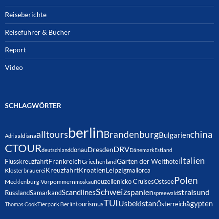
Reiseberichte
Reiseführer & Bücher
Report
Video
SCHLAGWÖRTER
berlin
alltours
Brandenburg
china
Bulgarien
Adria
aldiana
CTOUR
DRV
Dresden
donau
deutschland
Dänemark
Estland
Italien
Frankreich
Gärten der Welt
Flusskreuzfahrt
hotel
Griechenland
Kreuzfahrt
Kroatien
Leipzig
mallorca
Klosterbrauerei
Polen
neuzelle
nicko Cruises
Ostsee
Mecklenburg-Vorpommern
moskau
Schweiz
spanien
Scandlines
stralsund
Russland
Samarkand
spreewald
TUI
Usbekistan
ägypten
Österreich
tourismus
Thomas Cook
Tierpark Berlin