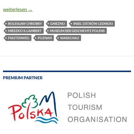
POLEN ERINNERT AN SEINE ERSTEN BEIDEN KÖNIGE
weiterlesen
→
BOLESŁAW CHROBRY
GNIEZNO
INSEL OSTRÓW LEDNICKI
MIESZKO II. LAMBERT
MUSEUM DER GESCHICHTE POLENS
PIASTENWEG
POZNAŃ
WARSCHAU
PREMIUM PARTNER