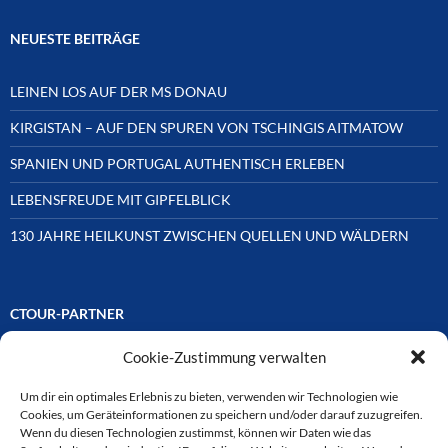
NEUESTE BEITRÄGE
LEINEN LOS AUF DER MS DONAU
KIRGISTAN – AUF DEN SPUREN VON TSCHINGIS AITMATOW
SPANIEN UND PORTUGAL AUTHENTISCH ERLEBEN
LEBENSFREUDE MIT GIPFELBLICK
130 JAHRE HEILKUNST ZWISCHEN QUELLEN UND WÄLDERN
CTOUR-PARTNER
Cookie-Zustimmung verwalten
Unsere Reisejournalisten-Vereinigung ist über Mitglieder und
Ehrenmitglieder auf unterschiedliche Weise mit
ausgewählten Partnern der Medien- und Tourismusbranche
Um dir ein optimales Erlebnis zu bieten, verwenden wir Technologien wie
verbunden. Hier eine
Cookies, um Geräteinformationen zu speichern und/oder darauf zuzugreifen.
Auswahl der Online-Plattformen:
Wenn du diesen Technologien zustimmst, können wir Daten wie das