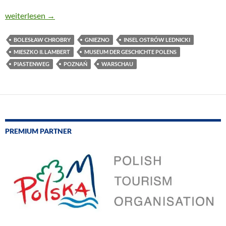
POLEN ERINNERT AN SEINE ERSTEN BEIDEN KÖNIGE
weiterlesen
→
BOLESŁAW CHROBRY
GNIEZNO
INSEL OSTRÓW LEDNICKI
MIESZKO II. LAMBERT
MUSEUM DER GESCHICHTE POLENS
PIASTENWEG
POZNAŃ
WARSCHAU
PREMIUM PARTNER