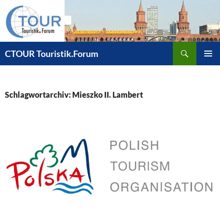
Zum
Inhalt
springen
Suchen
CTOUR Touristik.Forum
PRIMÄR
MENÜ
Schlagwortarchiv: Mieszko II. Lambert