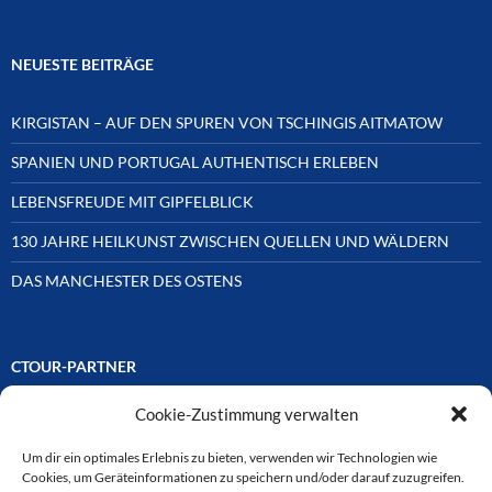
NEUESTE BEITRÄGE
KIRGISTAN – AUF DEN SPUREN VON TSCHINGIS AITMATOW
SPANIEN UND PORTUGAL AUTHENTISCH ERLEBEN
LEBENSFREUDE MIT GIPFELBLICK
130 JAHRE HEILKUNST ZWISCHEN QUELLEN UND WÄLDERN
DAS MANCHESTER DES OSTENS
CTOUR-PARTNER
Cookie-Zustimmung verwalten
Unsere Reisejournalisten-Vereinigung ist über Mitglieder und
Ehrenmitglieder auf unterschiedliche Weise mit
ausgewählten Partnern der Medien- und Tourismusbranche
Um dir ein optimales Erlebnis zu bieten, verwenden wir Technologien wie
verbunden. Hier eine
Cookies, um Geräteinformationen zu speichern und/oder darauf zuzugreifen.