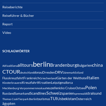
Reiseberichte
Reiseführer & Bücher
Report
Video
SCHLAGWÖRTER
berlin
alltours
Brandenburg
china
Bulgarien
Adria
aldiana
CTOUR
DRV
Dresden
donau
deutschland
Dänemark
Estland
Italien
Frankreich
Gärten der Welt
Flusskreuzfahrt
hotel
Griechenland
Kreuzfahrt
Kroatien
Leipzig
mallorca
Klosterbrauerei
Polen
neuzelle
nicko Cruises
Ostsee
Mecklenburg-Vorpommern
moskau
Schweiz
spanien
Scandlines
stralsund
Russland
Samarkand
spreewald
TUI
Usbekistan
Österreich
tourismus
Thomas Cook
Tierpark Berlin
ägypten