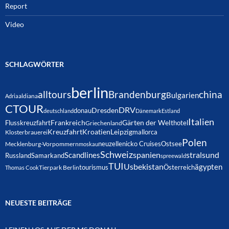
Report
Video
SCHLAGWÖRTER
berlin
alltours
Brandenburg
china
Bulgarien
Adria
aldiana
CTOUR
DRV
Dresden
donau
deutschland
Dänemark
Estland
Italien
Frankreich
Gärten der Welt
Flusskreuzfahrt
hotel
Griechenland
Kreuzfahrt
Kroatien
Leipzig
mallorca
Klosterbrauerei
Polen
neuzelle
nicko Cruises
Ostsee
Mecklenburg-Vorpommern
moskau
Schweiz
spanien
Scandlines
stralsund
Russland
Samarkand
spreewald
TUI
Usbekistan
ägypten
Österreich
tourismus
Thomas Cook
Tierpark Berlin
NEUESTE BEITRÄGE