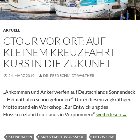
AKTUELL
CTOUR VOR ORT: AUF
KLEINEM KREUZFAHRT-
KURS IN DIE ZUKUNFT
24. MÄRZ 2019
DR. PEER SCHMIDT-WALTHER
„Ankommen und Anker werfen auf Deutschlands Sonnendeck
– Heimathafen schon gefunden?“ Unter diesem zugkräftigen
Motto stand ein Workshop „Zur Entwicklung des
Ctour vor Ort: Auf k
Flusskreuzfahrttourismus in Vorpommern“.
weiterlesen
→
KLEINE HÄFEN
KREUZFAHRT-WORKSHOP
NETZWERKE