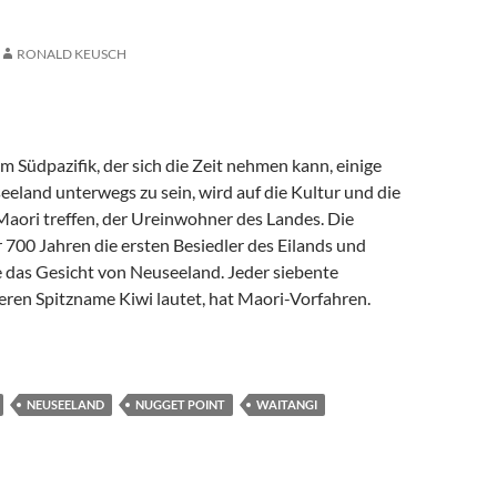
RONALD KEUSCH
m Südpazifik, der sich die Zeit nehmen kann, einige
eland unterwegs zu sein, wird auf die Kultur und die
Maori treffen, der Ureinwohner des Landes. Die
 700 Jahren die ersten Besiedler des Eilands und
e das Gesicht von Neuseeland. Jeder siebente
eren Spitzname Kiwi lautet, hat Maori-Vorfahren.
 Land der langen weißen Wolke – Teil 2
NEUSEELAND
NUGGET POINT
WAITANGI