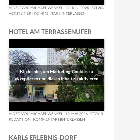
VIDEO VON MICHAEL WENKEL
24. JUNI 2026
SYLVIA
ACKSTEINER
KOMMENTAR HINTERLASSEN
HOTEL AM TERRASSENUFER
Klicke hier, um Marketing-Cookies zu
akzeptieren und diesen Inhalt zu aktivieren
VIDEO VON MICHAEL WENKEL
19. MAI 2026
CTOUR-
REDAKTION
KOMMENTAR HINTERLASSEN
KARLS ERLEBNIS-DORF