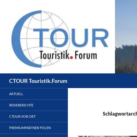
Zum
Inhalt
springen
Suchen
CTOUR Touristik.Forum
AKTUELL
REISEBERICHTE
Schlagwortarch
CTOUR VOR ORT
PREMIUMPARTNER POLEN