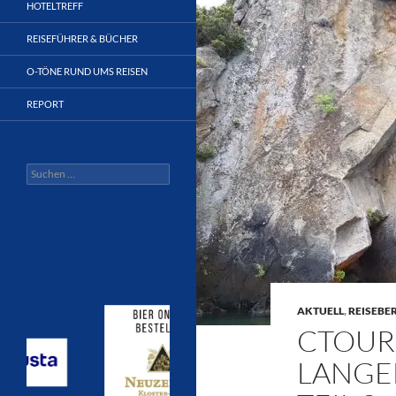
HOTELTREFF
REISEFÜHRER & BÜCHER
O-TÖNE RUND UMS REISEN
REPORT
Suchen
nach:
AKTUELL
,
REISEBE
CTOUR
LANGEN