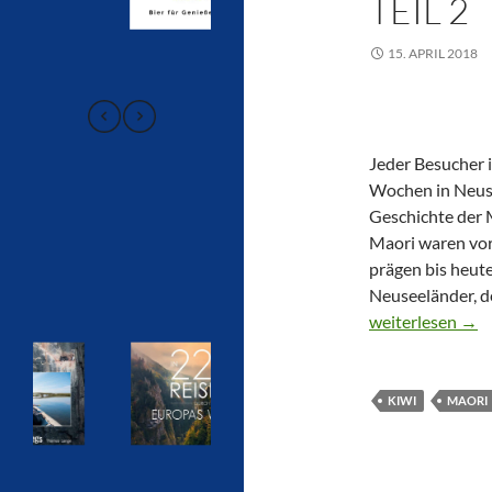
EIL 2
15. APRIL 2018
Jeder Besucher i
Wochen in Neuse
Geschichte der 
Maori waren vor
prägen bis heut
Neuseeländer, d
CTOUR ON TOUR:
weiterlesen
→
KIWI
MAORI