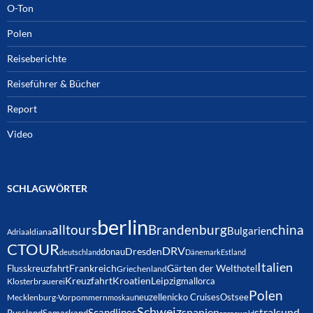
O-Ton
Polen
Reiseberichte
Reiseführer & Bücher
Report
Video
SCHLAGWÖRTER
berlin
alltours
Brandenburg
china
Bulgarien
Adria
aldiana
CTOUR
DRV
Dresden
donau
deutschland
Dänemark
Estland
Italien
Frankreich
Gärten der Welt
Flusskreuzfahrt
hotel
Griechenland
Kreuzfahrt
Kroatien
Leipzig
mallorca
Klosterbrauerei
Polen
neuzelle
nicko Cruises
Ostsee
Mecklenburg-Vorpommern
moskau
Schweiz
spanien
Scandlines
stralsund