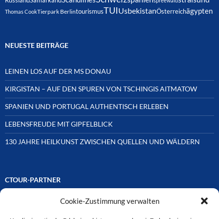
Russland
Samarkand
spreewald
TUI
Usbekistan
ägypten
Österreich
tourismus
Thomas Cook
Tierpark Berlin
NEUESTE BEITRÄGE
LEINEN LOS AUF DER MS DONAU
KIRGISTAN – AUF DEN SPUREN VON TSCHINGIS AITMATOW
SPANIEN UND PORTUGAL AUTHENTISCH ERLEBEN
LEBENSFREUDE MIT GIPFELBLICK
130 JAHRE HEILKUNST ZWISCHEN QUELLEN UND WÄLDERN
CTOUR-PARTNER
Cookie-Zustimmung verwalten
Unsere Reisejournalisten-Vereinigung ist über Mitglieder und
Ehrenmitglieder auf unterschiedliche Weise mit