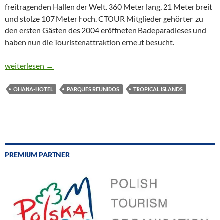
freitragenden Hallen der Welt. 360 Meter lang, 21 Meter breit
und stolze 107 Meter hoch. CTOUR Mitglieder gehörten zu
den ersten Gästen des 2004 eröffneten Badeparadieses und
haben nun die Touristenattraktion erneut besucht.
TROPISCHES BADEPARADIES IM AUFWIND
weiterlesen
→
OHANA-HOTEL
PARQUES REUNIDOS
TROPICAL ISLANDS
PREMIUM PARTNER