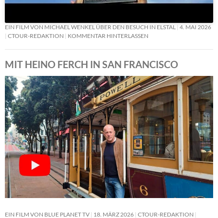
EIN FILM VON MICHAEL WENKEL ÜBER DEN BESUCH IN ELSTAL
4. MAI 2026
CTOUR-REDAKTION
KOMMENTAR HINTERLASSEN
MIT HEINO FERCH IN SAN FRANCISCO
EIN FILM VON BLUE PLANET TV
18. MÄRZ 2026
CTOUR-REDAKTION