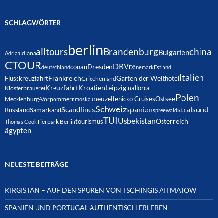
SCHLAGWÖRTER
berlin
alltours
Brandenburg
china
Bulgarien
Adria
aldiana
CTOUR
DRV
Dresden
donau
deutschland
Dänemark
Estland
Italien
Frankreich
Gärten der Welt
Flusskreuzfahrt
hotel
Griechenland
Kreuzfahrt
Kroatien
Leipzig
mallorca
Klosterbrauerei
Polen
neuzelle
nicko Cruises
Ostsee
Mecklenburg-Vorpommern
moskau
Schweiz
spanien
Scandlines
stralsund
Russland
Samarkand
spreewald
TUI
Usbekistan
Österreich
tourismus
Thomas Cook
Tierpark Berlin
ägypten
NEUESTE BEITRÄGE
KIRGISTAN – AUF DEN SPUREN VON TSCHINGIS AITMATOW
SPANIEN UND PORTUGAL AUTHENTISCH ERLEBEN