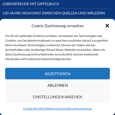
LEBENSFREUDE MIT GIPFELBLICK
130 JAHRE HEILKUNST ZWISCHEN QUELLEN UND WÄLDERN
DAS MANCHESTER DES OSTENS
Cookie-Zustimmung verwalten
Um dir ein optimales Erlebnis zu bieten, verwenden wir Technologien wie
Cookies, um Geräteinformationen zu speichern und/oder darauf zuzugreifen.
CTOUR-PARTNER
Wenn du diesen Technologien zustimmst, können wir Daten wie das
Surfverhalten oder eindeutige IDs auf dieser Website verarbeiten. Wenn du
Unsere Reisejournalisten-Vereinigung ist über Mitglieder und
deine Zustimmung nicht erteilst oder zurückziehst, können bestimmte
Ehrenmitglieder auf unterschiedliche Weise mit
Merkmale und Funktionen beeinträchtigt werden.
ausgewählten Partnern der Medien- und Tourismusbranche
verbunden. Hier eine
Auswahl der Online-Plattformen:
AKZEPTIEREN
ABLEHNEN
CTOUR
EINSTELLUNGEN ANSEHEN
CTOUR der Club der Tourismus-Journalisten. Wir freuen uns immer
über Anfragen von neuen Mitgliedern. Nehmen Sie bei Interesse über
Cookie-Richtlinie
Datenschutzerklärung
Impressum
das Kontaktformular Kontakt zu uns auf. CTOUR über 30 Jahre im