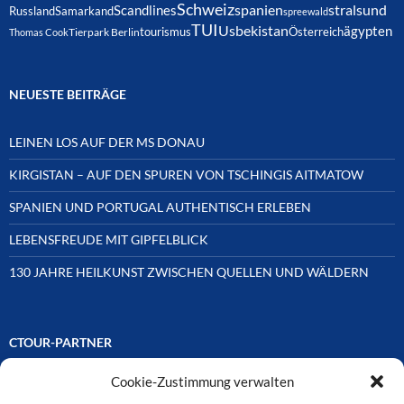
Schweiz
spanien
Scandlines
stralsund
Russland
Samarkand
spreewald
TUI
Usbekistan
ägypten
Österreich
tourismus
Thomas Cook
Tierpark Berlin
NEUESTE BEITRÄGE
LEINEN LOS AUF DER MS DONAU
KIRGISTAN – AUF DEN SPUREN VON TSCHINGIS AITMATOW
SPANIEN UND PORTUGAL AUTHENTISCH ERLEBEN
LEBENSFREUDE MIT GIPFELBLICK
130 JAHRE HEILKUNST ZWISCHEN QUELLEN UND WÄLDERN
CTOUR-PARTNER
Cookie-Zustimmung verwalten
Unsere Reisejournalisten-Vereinigung ist über Mitglieder und
Ehrenmitglieder auf unterschiedliche Weise mit