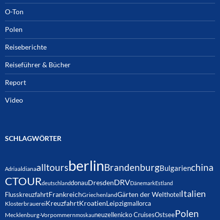
O-Ton
Polen
Reiseberichte
Reiseführer & Bücher
Report
Video
SCHLAGWÖRTER
berlin
alltours
Brandenburg
china
Bulgarien
Adria
aldiana
CTOUR
DRV
Dresden
donau
deutschland
Dänemark
Estland
Italien
Frankreich
Gärten der Welt
Flusskreuzfahrt
hotel
Griechenland
Kreuzfahrt
Kroatien
Leipzig
mallorca
Klosterbrauerei
Polen
neuzelle
nicko Cruises
Ostsee
Mecklenburg-Vorpommern
moskau