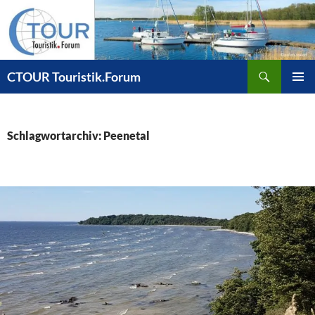
Zum
Inhalt
springen
Suchen
CTOUR Touristik.Forum
PRIMÄR
MENÜ
Schlagwortarchiv: Peenetal