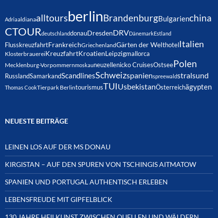
berlin
alltours
Brandenburg
china
Bulgarien
Adria
aldiana
CTOUR
DRV
Dresden
donau
deutschland
Dänemark
Estland
Italien
Frankreich
Gärten der Welt
Flusskreuzfahrt
hotel
Griechenland
Kreuzfahrt
Kroatien
Leipzig
mallorca
Klosterbrauerei
Polen
neuzelle
nicko Cruises
Ostsee
Mecklenburg-Vorpommern
moskau
Schweiz
spanien
Scandlines
stralsund
Russland
Samarkand
spreewald
TUI
Usbekistan
ägypten
Österreich
tourismus
Thomas Cook
Tierpark Berlin
NEUESTE BEITRÄGE
LEINEN LOS AUF DER MS DONAU
KIRGISTAN – AUF DEN SPUREN VON TSCHINGIS AITMATOW
SPANIEN UND PORTUGAL AUTHENTISCH ERLEBEN
LEBENSFREUDE MIT GIPFELBLICK
130 JAHRE HEILKUNST ZWISCHEN QUELLEN UND WÄLDERN