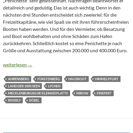
„Penichette“ sehr gewissenhaft. Nachfragen beantwortet er
detailreich und geduldig. Das ist auch wichtig. Denn in den
nächsten drei Stunden entscheidet sich zweierlei: für die
Freizeitkapitäne, wie viel Spaß sie mit ihren führerscheinfreien
Booten haben werden. Und für den Vermieter, ob Besatzung
und Boot wohlbehalten und ohne Schäden zum Hafen
zurückkehren. Schließlich kostet so eine Penichette je nach
Größe und Ausstattung zwischen 200.000 und 400.000 Euro.
ABLEGEN UND ANKOMMEN
weiterlesen
→
AHRENSBERG
FÜRSTENBERG
HAUSBOOT
HIMMELPFORT
LAND DER 1000 SEEN
LYCHEN
MECKLENBURGISCHE KLEINSEEPLATTE
MIROW
PRIEPERT
RIVERLY
RÖBEL