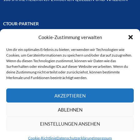
CTOUR-PARTNER
Cookie-Zustimmung verwalten
Unsere Reisejournalisten-Vereinigung ist über Mitglieder und
Ehrenmitglieder auf unterschiedliche Weise mit
ausgewählten Partnern der Medien- und Tourismusbranche
Um dir ein optimales Erlebnis zu bieten, verwenden wir Technologien wie
verbunden. Hier eine
Cookies, um Geräteinformationen zu speichern und/oder darauf zuzugreifen.
Auswahl der Online-Plattformen:
Wenn du diesen Technologien zustimmst, können wir Daten wie das
Surfverhalten oder eindeutige IDs auf dieser Website verarbeiten. Wenn du
deine Zustimmung nicht erteilst oder zurückziehst, können bestimmte
Merkmale und Funktionen beeinträchtigt werden.
CTOUR
AKZEPTIEREN
CTOUR der Club der Tourismus-Journalisten. Wir freuen uns immer
über Anfragen von neuen Mitgliedern. Nehmen Sie bei Interesse über
das Kontaktformular Kontakt zu uns auf. CTOUR über 30 Jahre im
ABLEHNEN
Dienst des Reisejournalismus.
EINSTELLUNGEN ANSEHEN
Cookie-Richtlinie
Datenschutzerklärung
Impressum
Datenschutzerklärung
Stolz präsentiert von WordPress