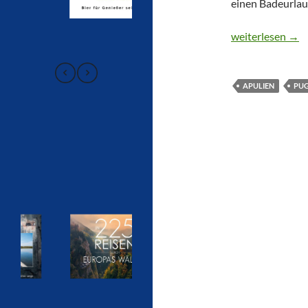
einen Badeurlau
CTOUR auf der I
weiterlesen
→
APULIEN
PUG