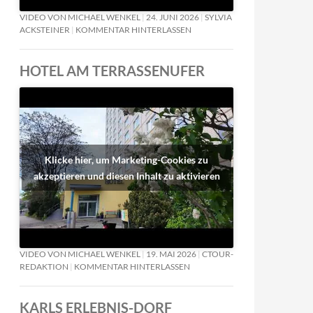
VIDEO VON MICHAEL WENKEL
24. JUNI 2026
SYLVIA
ACKSTEINER
KOMMENTAR HINTERLASSEN
HOTEL AM TERRASSENUFER
Klicke hier, um Marketing-Cookies zu
akzeptieren und diesen Inhalt zu aktivieren
VIDEO VON MICHAEL WENKEL
19. MAI 2026
CTOUR-
REDAKTION
KOMMENTAR HINTERLASSEN
KARLS ERLEBNIS-DORF