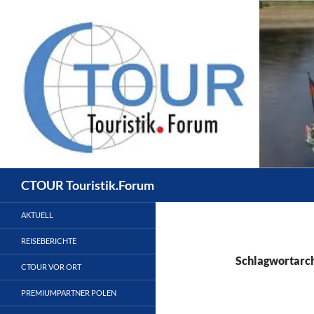
Zum
Inhalt
springen
Suchen
CTOUR Touristik.Forum
AKTUELL
REISEBERICHTE
Schlagwortarch
CTOUR VOR ORT
PREMIUMPARTNER POLEN