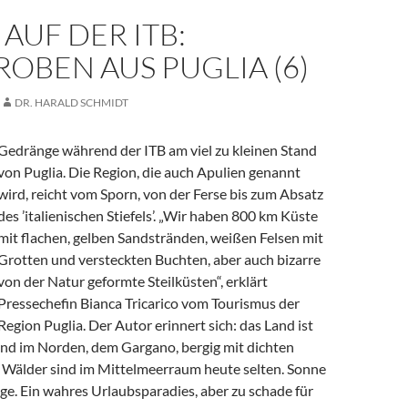
AUF DER ITB:
OBEN AUS PUGLIA (6)
DR. HARALD SCHMIDT
Gedränge während der ITB am viel zu kleinen Stand
von Puglia. Die Region, die auch Apulien genannt
wird, reicht vom Sporn, von der Ferse bis zum Absatz
des ’italienischen Stiefels’. „Wir haben 800 km Küste
mit flachen, gelben Sandstränden, weißen Felsen mit
Grotten und versteckten Buchten, aber auch bizarre
von der Natur geformte Steilküsten“, erklärt
Pressechefin Bianca Tricarico vom Tourismus der
Region Puglia. Der Autor erinnert sich: das Land ist
und im Norden, dem Gargano, bergig mit dichten
 Wälder sind im Mittelmeerraum heute selten. Sonne
ge. Ein wahres Urlaubsparadies, aber zu schade für