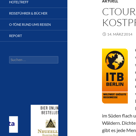
AKTUELL
HOTELTREFF
CTOUR 
REISEFÜHRER & BÜCHER
KOSTPR
O-TÖNE RUND UMS REISEN
14. MÄRZ 2014
REPORT
Suchen
nach:
im Süden flach 
Wäldern. Dichte
gibt es jede Men