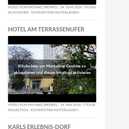
VIDEO VON MICHAEL WENKEL
24. JUNI 2026
SYLVIA
ACKSTEINER
KOMMENTAR HINTERLASSEN
HOTEL AM TERRASSENUFER
Klicke hier, um Marketing-Cookies zu
akzeptieren und diesen Inhalt zu aktivieren
VIDEO VON MICHAEL WENKEL
19. MAI 2026
CTOUR-
REDAKTION
KOMMENTAR HINTERLASSEN
KARLS ERLEBNIS-DORF