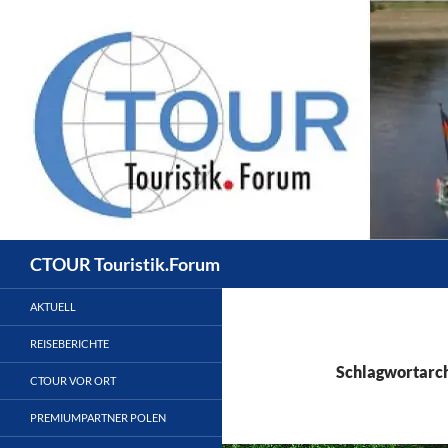
Zum
Inhalt
springen
Suchen
CTOUR Touristik.Forum
AKTUELL
REISEBERICHTE
Schlagwortarch
CTOUR VOR ORT
PREMIUMPARTNER POLEN