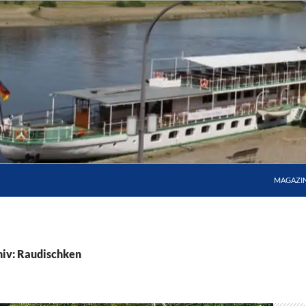
MAGAZI
iv: Raudischken