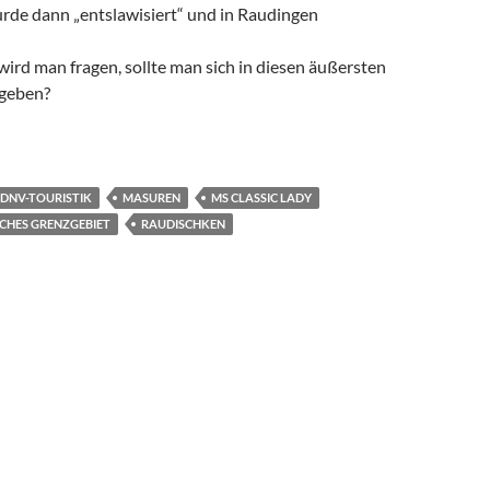
rde dann „entslawisiert“ und in Raudingen
ird man fragen, sollte man sich in diesen äußersten
egeben?
E POLNISCH-RUSSISCHE GRENZERFAHRUNG
DNV-TOURISTIK
MASUREN
MS CLASSIC LADY
CHES GRENZGEBIET
RAUDISCHKEN