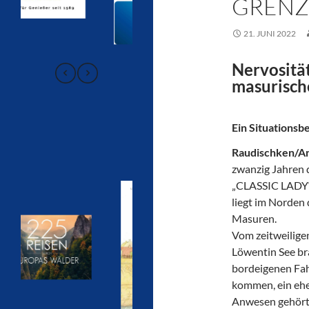
GRENZ
21. JUNI 2022
Nervosität
masurisch
Ein Situationsb
Raudischken/A
zwanzig Jahren 
„CLASSIC LADY“ 
liegt im Norden
Masuren.
Vom zeitweilige
Löwentin See br
bordeigenen Fah
kommen, ein ehe
Anwesen gehörte 