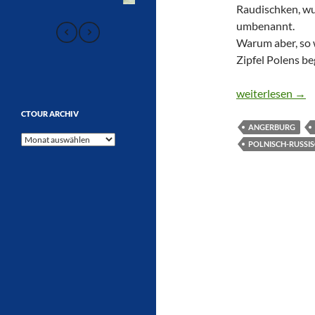
Raudischken, wu
umbenannt.
Warum aber, so w
Zipfel Polens b
GRENZWERTIG
weiterlesen
→
CTOUR ARCHIV
ANGERBURG
CTOUR
POLNISCH-RUSSIS
Archiv