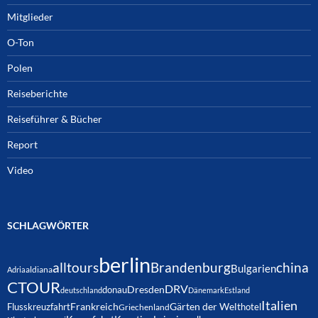
Mitglieder
O-Ton
Polen
Reiseberichte
Reiseführer & Bücher
Report
Video
SCHLAGWÖRTER
berlin
alltours
Brandenburg
china
Bulgarien
Adria
aldiana
CTOUR
DRV
Dresden
donau
deutschland
Dänemark
Estland
Italien
Frankreich
Gärten der Welt
Flusskreuzfahrt
hotel
Griechenland