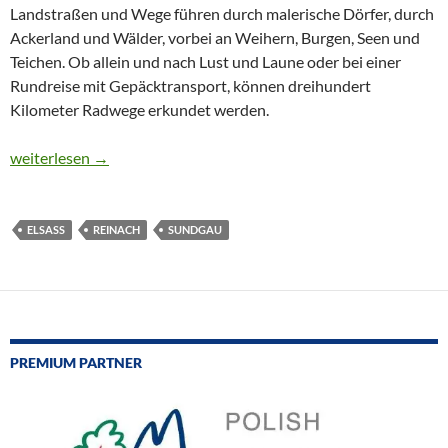
Landstraßen und Wege führen durch malerische Dörfer, durch
Ackerland und Wälder, vorbei an Weihern, Burgen, Seen und
Teichen. Ob allein und nach Lust und Laune oder bei einer
Rundreise mit Gepäcktransport, können dreihundert
Kilometer Radwege erkundet werden.
CTOUR on Tour: Im Elsass – Land des „gebackenen Karpfens“
weiterlesen
→
ELSASS
REINACH
SUNDGAU
PREMIUM PARTNER