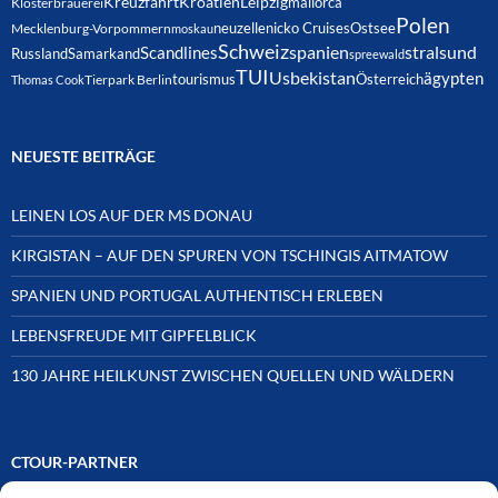
Kreuzfahrt
Kroatien
Leipzig
mallorca
Klosterbrauerei
Polen
neuzelle
nicko Cruises
Ostsee
Mecklenburg-Vorpommern
moskau
Schweiz
spanien
Scandlines
stralsund
Russland
Samarkand
spreewald
TUI
Usbekistan
ägypten
Österreich
tourismus
Thomas Cook
Tierpark Berlin
NEUESTE BEITRÄGE
LEINEN LOS AUF DER MS DONAU
KIRGISTAN – AUF DEN SPUREN VON TSCHINGIS AITMATOW
SPANIEN UND PORTUGAL AUTHENTISCH ERLEBEN
LEBENSFREUDE MIT GIPFELBLICK
130 JAHRE HEILKUNST ZWISCHEN QUELLEN UND WÄLDERN
CTOUR-PARTNER