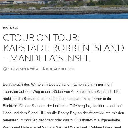
AKTUELL
CTOUR ON TOUR:
KAPSTADT: ROBBEN ISLAND
– MANDELA´S INSEL
5. DEZEMBER 2014
RONALD KEUSCH
Bei Anbruch des Winters in Deutschland machen sich immer mehr
Touristen auf den Weg in den Süden von Afrika bis nach Kapstadt. Hier
rückt für die Besucher eine kleine unscheinbare Insel immer in ihr
Blickfeld. Ob der Standort der berühmte Tafelberg ist, flankiert von Lion´s
Head und dem Signal Hill, ob die Bantry Bay an der Atlantikküste mit den
teuersten Immobilien der Stadt oder das zur Fußball-WM aufgemöbelte
Werft- und Hafenviertel Victoria & Alfred Waterfront. Robben Island liegt