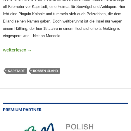
elf Kilometer vor Kapstadt, eine Heimat für Seevögel und Antilopen. Hier
lebt eine Pinguin-Kolonie und tummeln sich auch Pelzrobben, die dem
Eiland seinen Namen gaben. Doch weltberühmt ist die Insel nur wegen
einem Häftling, der hier 18 Jahre in einem Hochsicherheits-Gefängnis
eingesperrt war – Nelson Mandela.
CTOUR on Tour: Kapstadt: Robben Island – Mandela´s Insel
weiterlesen
→
KAPSTADT
ROBBEN ISLAND
PREMIUM PARTNER