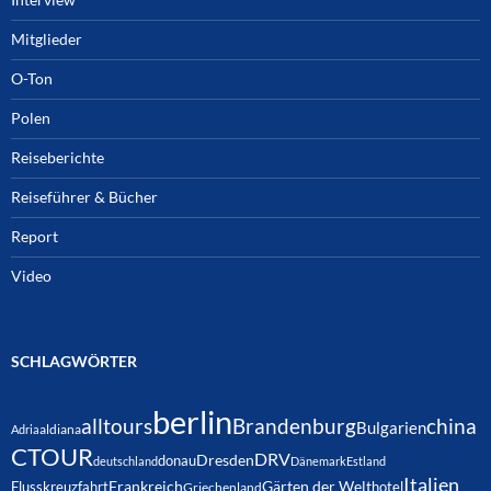
Mitglieder
O-Ton
Polen
Reiseberichte
Reiseführer & Bücher
Report
Video
SCHLAGWÖRTER
berlin
alltours
Brandenburg
china
Bulgarien
Adria
aldiana
CTOUR
DRV
Dresden
donau
deutschland
Dänemark
Estland
Italien
Frankreich
Gärten der Welt
Flusskreuzfahrt
hotel
Griechenland