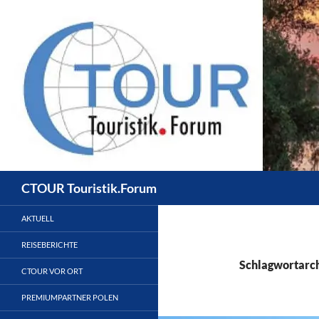
Zum
Inhalt
springen
Suchen
CTOUR Touristik.Forum
AKTUELL
REISEBERICHTE
Schlagwortarch
CTOUR VOR ORT
PREMIUMPARTNER POLEN