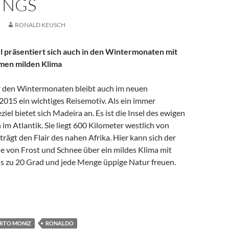
INGS
5
RONALD KEUSCH
l präsentiert sich auch in den Wintermonaten mit
men milden Klima
r den Wintermonaten bleibt auch im neuen
2015 ein wichtiges Reisemotiv. Als ein immer
ziel bietet sich Madeira an. Es ist die Insel des ewigen
 im Atlantik. Sie liegt 600 Kilometer westlich von
rägt den Flair des nahen Afrika. Hier kann sich der
e von Frost und Schnee über ein mildes Klima mit
s zu 20 Grad und jede Menge üppige Natur freuen.
Madeira – Insel des ewigen Frühlings
RTO MONIZ
RONALDO