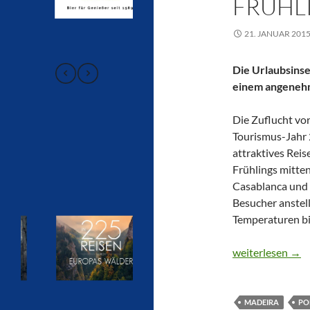
FRÜHL
21. JANUAR 201
Die Urlaubsinse
einem angeneh
Die Zuflucht vo
Tourismus-Jahr 
attraktives Reise
Frühlings mitten
Casablanca und t
Besucher anstell
Temperaturen bi
CTOUR on Tour: 
weiterlesen
→
MADEIRA
PO