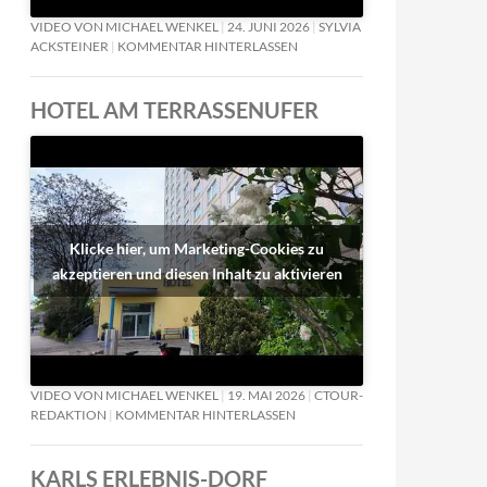
VIDEO VON MICHAEL WENKEL
24. JUNI 2026
SYLVIA
ACKSTEINER
KOMMENTAR HINTERLASSEN
HOTEL AM TERRASSENUFER
Klicke hier, um Marketing-Cookies zu
akzeptieren und diesen Inhalt zu aktivieren
VIDEO VON MICHAEL WENKEL
19. MAI 2026
CTOUR-
REDAKTION
KOMMENTAR HINTERLASSEN
KARLS ERLEBNIS-DORF