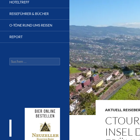
HOTELTREFF
REISEFÜHRER & BÜCHER
O-TÖNE RUND UMS REISEN
REPORT
Suchen
nach:
AKTUELL
,
REISEBE
CTOUR 
INSEL 