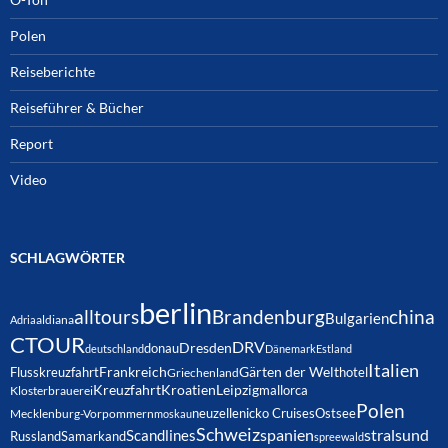
Polen
Reiseberichte
Reiseführer & Bücher
Report
Video
SCHLAGWÖRTER
berlin
alltours
Brandenburg
china
Bulgarien
Adria
aldiana
CTOUR
DRV
Dresden
donau
deutschland
Dänemark
Estland
Italien
Frankreich
Gärten der Welt
Flusskreuzfahrt
hotel
Griechenland
Kreuzfahrt
Kroatien
Leipzig
mallorca
Klosterbrauerei
Polen
neuzelle
nicko Cruises
Ostsee
Mecklenburg-Vorpommern
moskau
Schweiz
spanien
Scandlines
stralsund
Russland
Samarkand
spreewald