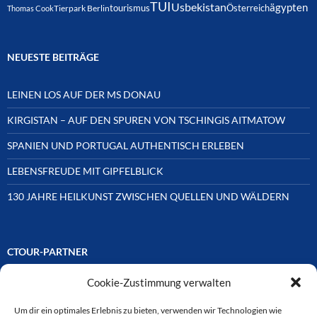
TUI
Usbekistan
ägypten
Österreich
tourismus
Thomas Cook
Tierpark Berlin
NEUESTE BEITRÄGE
LEINEN LOS AUF DER MS DONAU
KIRGISTAN – AUF DEN SPUREN VON TSCHINGIS AITMATOW
SPANIEN UND PORTUGAL AUTHENTISCH ERLEBEN
LEBENSFREUDE MIT GIPFELBLICK
130 JAHRE HEILKUNST ZWISCHEN QUELLEN UND WÄLDERN
CTOUR-PARTNER
Cookie-Zustimmung verwalten
Unsere Reisejournalisten-Vereinigung ist über Mitglieder und
Ehrenmitglieder auf unterschiedliche Weise mit
ausgewählten Partnern der Medien- und Tourismusbranche
Um dir ein optimales Erlebnis zu bieten, verwenden wir Technologien wie