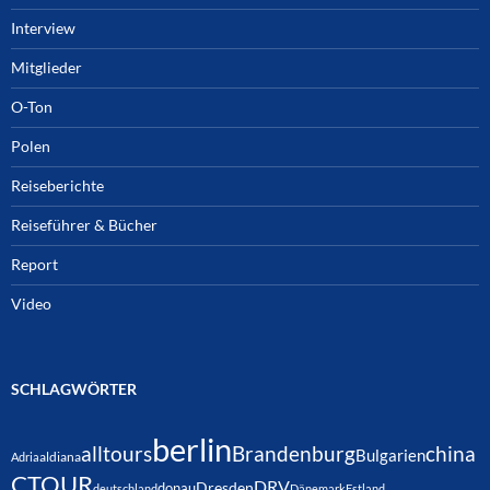
Interview
Mitglieder
O-Ton
Polen
Reiseberichte
Reiseführer & Bücher
Report
Video
SCHLAGWÖRTER
berlin
alltours
Brandenburg
china
Bulgarien
Adria
aldiana
CTOUR
DRV
Dresden
donau
deutschland
Dänemark
Estland