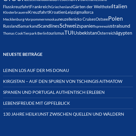
Italien
Frankreich
Gärten der Welt
Flusskreuzfahrt
hotel
Griechenland
Kreuzfahrt
Kroatien
Leipzig
mallorca
Klosterbrauerei
Polen
neuzelle
nicko Cruises
Ostsee
Mecklenburg-Vorpommern
moskau
Schweiz
spanien
Scandlines
stralsund
Russland
Samarkand
spreewald
TUI
Usbekistan
ägypten
Österreich
tourismus
Thomas Cook
Tierpark Berlin
NEUESTE BEITRÄGE
LEINEN LOS AUF DER MS DONAU
KIRGISTAN – AUF DEN SPUREN VON TSCHINGIS AITMATOW
SPANIEN UND PORTUGAL AUTHENTISCH ERLEBEN
LEBENSFREUDE MIT GIPFELBLICK
130 JAHRE HEILKUNST ZWISCHEN QUELLEN UND WÄLDERN