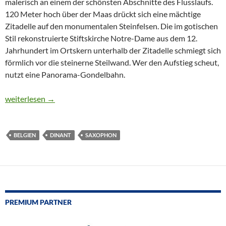
malerisch an einem der schönsten Abschnitte des Flusslaufs.
120 Meter hoch über der Maas drückt sich eine mächtige
Zitadelle auf den monumentalen Steinfelsen. Die im gotischen
Stil rekonstruierte Stiftskirche Notre-Dame aus dem 12.
Jahrhundert im Ortskern unterhalb der Zitadelle schmiegt sich
förmlich vor die steinerne Steilwand. Wer den Aufstieg scheut,
nutzt eine Panorama-Gondelbahn.
CTOUR on Tour: Dinant in Belgien feiert 200. Geburtstag von A
weiterlesen
→
BELGIEN
DINANT
SAXOPHON
PREMIUM PARTNER