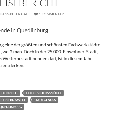
REISEBERICHT
HANS-PETER GAUL
1 KOMMENTAR
nde in Quedlinburg
g eine der größten und schönsten Fachwerkstädte
t, weiß man. Doch in der 25 000-Einwohner-Stadt,
15 Welterbestadt nennen darf, ist in diesem Jahr
u entdecken.
T LÄDT ZUM ENTDECKEN EIN – CTOUR VOR ORT / REISEBER
HEINRICH I.
HOTEL SCHLOSSMÜHLE
LE ERLEBNISWELT
STADTGENUSS
 QUEDLINBURG