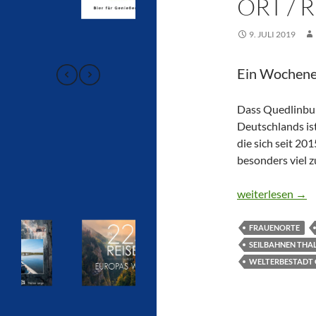
ORT / 
9. JULI 2019
Ein Wochene
Dass Quedlinbur
Deutschlands is
die sich seit 20
besonders viel z
WELTERBESTAD
weiterlesen
→
FRAUENORTE
SEILBAHNEN THA
WELTERBESTADT