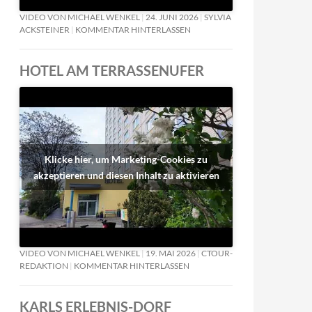
VIDEO VON MICHAEL WENKEL
24. JUNI 2026
SYLVIA
ACKSTEINER
KOMMENTAR HINTERLASSEN
HOTEL AM TERRASSENUFER
Klicke hier, um Marketing-Cookies zu
akzeptieren und diesen Inhalt zu aktivieren
ICHT
VIDEO VON MICHAEL WENKEL
19. MAI 2026
CTOUR-
REDAKTION
KOMMENTAR HINTERLASSEN
KARLS ERLEBNIS-DORF