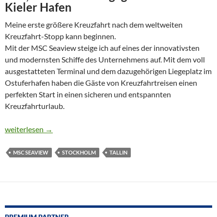
Kieler Hafen
Meine erste größere Kreuzfahrt nach dem weltweiten
Kreuzfahrt-Stopp kann beginnen.
Mit der MSC Seaview steige ich auf eines der innovativsten
und modernsten Schiffe des Unternehmens auf. Mit dem voll
ausgestatteten Terminal und dem dazugehörigen Liegeplatz im
Ostuferhafen haben die Gäste von Kreuzfahrtreisen einen
perfekten Start in einen sicheren und entspannten
Kreuzfahrturlaub.
MIT DER MSC SEAVIEW ZU DEN METROPOLEN DER OSTSEE
weiterlesen
→
MSC SEAVIEW
STOCKHOLM
TALLIN
PREMIUM PARTNER