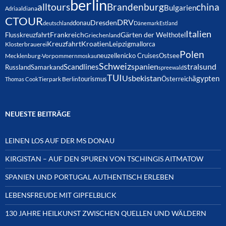
berlin
alltours
Brandenburg
china
Bulgarien
Adria
aldiana
CTOUR
DRV
Dresden
donau
deutschland
Dänemark
Estland
Italien
Frankreich
Gärten der Welt
Flusskreuzfahrt
hotel
Griechenland
Kreuzfahrt
Kroatien
Leipzig
mallorca
Klosterbrauerei
Polen
neuzelle
nicko Cruises
Ostsee
Mecklenburg-Vorpommern
moskau
Schweiz
spanien
Scandlines
stralsund
Russland
Samarkand
spreewald
TUI
Usbekistan
ägypten
Österreich
tourismus
Thomas Cook
Tierpark Berlin
NEUESTE BEITRÄGE
LEINEN LOS AUF DER MS DONAU
KIRGISTAN – AUF DEN SPUREN VON TSCHINGIS AITMATOW
SPANIEN UND PORTUGAL AUTHENTISCH ERLEBEN
LEBENSFREUDE MIT GIPFELBLICK
130 JAHRE HEILKUNST ZWISCHEN QUELLEN UND WÄLDERN