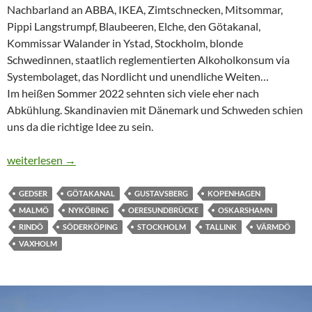
Nachbarland an ABBA, IKEA, Zimtschnecken, Mitsommar,
Pippi Langstrumpf, Blaubeeren, Elche, den Götakanal,
Kommissar Walander in Ystad, Stockholm, blonde
Schwedinnen, staatlich reglementierten Alkoholkonsum via
Systembolaget, das Nordlicht und unendliche Weiten…
Im heißen Sommer 2022 sehnten sich viele eher nach
Abkühlung. Skandinavien mit Dänemark und Schweden schien
uns da die richtige Idee zu sein.
SKANDINAVIEN – EIN TRIP NACH DÄNEMARK UND SCHW
weiterlesen
→
GEDSER
GÖTAKANAL
GUSTAVSBERG
KOPENHAGEN
MALMÖ
NYKÖBING
OERESUNDBRÜCKE
OSKARSHAMN
RINDÖ
SÖDERKÖPING
STOCKHOLM
TALLINK
VÄRMDÖ
VAXHOLM