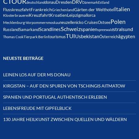
CTOUR
DRV
Dresden
donau
deutschland
Dänemark
Estland
Italien
Frankreich
Gärten der Welt
Flusskreuzfahrt
hotel
Griechenland
Kreuzfahrt
Kroatien
Leipzig
mallorca
Klosterbrauerei
Polen
neuzelle
nicko Cruises
Ostsee
Mecklenburg-Vorpommern
moskau
Schweiz
spanien
Scandlines
stralsund
Russland
Samarkand
spreewald
TUI
Usbekistan
ägypten
Österreich
tourismus
Thomas Cook
Tierpark Berlin
NEUESTE BEITRÄGE
LEINEN LOS AUF DER MS DONAU
KIRGISTAN – AUF DEN SPUREN VON TSCHINGIS AITMATOW
SPANIEN UND PORTUGAL AUTHENTISCH ERLEBEN
LEBENSFREUDE MIT GIPFELBLICK
130 JAHRE HEILKUNST ZWISCHEN QUELLEN UND WÄLDERN