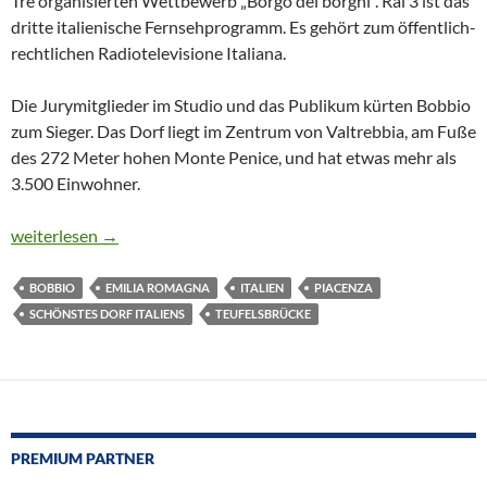
Tre organisierten Wettbewerb „Borgo dei borghi“. Rai 3 ist das
dritte italienische Fernsehprogramm. Es gehört zum öffentlich-
rechtlichen Radiotelevisione Italiana.
Die Jurymitglieder im Studio und das Publikum kürten Bobbio
zum Sieger. Das Dorf liegt im Zentrum von Valtrebbia, am Fuße
des 272 Meter hohen Monte Penice, und hat etwas mehr als
3.500 Einwohner.
SCHÖNSTES DORF ITALIENS
weiterlesen
→
BOBBIO
EMILIA ROMAGNA
ITALIEN
PIACENZA
SCHÖNSTES DORF ITALIENS
TEUFELSBRÜCKE
PREMIUM PARTNER