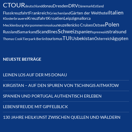
CTOUR
DRV
Dresden
donau
deutschland
Dänemark
Estland
Italien
Frankreich
Gärten der Welt
Flusskreuzfahrt
hotel
Griechenland
Kreuzfahrt
Kroatien
Leipzig
mallorca
Klosterbrauerei
Polen
neuzelle
nicko Cruises
Ostsee
Mecklenburg-Vorpommern
moskau
Schweiz
spanien
Scandlines
stralsund
Russland
Samarkand
spreewald
TUI
Usbekistan
ägypten
Österreich
tourismus
Thomas Cook
Tierpark Berlin
NEUESTE BEITRÄGE
LEINEN LOS AUF DER MS DONAU
KIRGISTAN – AUF DEN SPUREN VON TSCHINGIS AITMATOW
SPANIEN UND PORTUGAL AUTHENTISCH ERLEBEN
LEBENSFREUDE MIT GIPFELBLICK
130 JAHRE HEILKUNST ZWISCHEN QUELLEN UND WÄLDERN