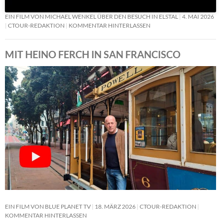
EIN FILM VON MICHAEL WENKEL ÜBER DEN BESUCH IN ELSTAL
4. MAI 2026
CTOUR-REDAKTION
KOMMENTAR HINTERLASSEN
MIT HEINO FERCH IN SAN FRANCISCO
EIN FILM VON BLUE PLANET TV
18. MÄRZ 2026
CTOUR-REDAKTION
KOMMENTAR HINTERLASSEN