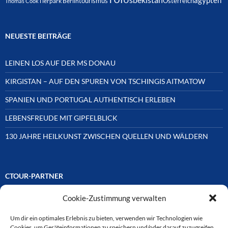
Usbekistan
ägypten
Österreich
tourismus
Thomas Cook
Tierpark Berlin
NEUESTE BEITRÄGE
LEINEN LOS AUF DER MS DONAU
KIRGISTAN – AUF DEN SPUREN VON TSCHINGIS AITMATOW
SPANIEN UND PORTUGAL AUTHENTISCH ERLEBEN
LEBENSFREUDE MIT GIPFELBLICK
130 JAHRE HEILKUNST ZWISCHEN QUELLEN UND WÄLDERN
CTOUR-PARTNER
Cookie-Zustimmung verwalten
Unsere Reisejournalisten-Vereinigung ist über Mitglieder und
Ehrenmitglieder auf unterschiedliche Weise mit
ausgewählten Partnern der Medien- und Tourismusbranche
Um dir ein optimales Erlebnis zu bieten, verwenden wir Technologien wie
verbunden. Hier eine
Cookies, um Geräteinformationen zu speichern und/oder darauf zuzugreifen.