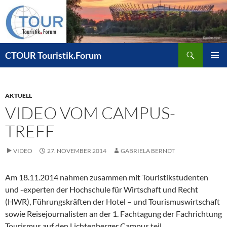
Zum
Inhalt
springen
Suchen
CTOUR Touristik.Forum
PRIMÄR
MENÜ
AKTUELL
VIDEO VOM CAMPUS-
TREFF
VIDEO
27. NOVEMBER 2014
GABRIELA BERNDT
Am 18.11.2014 nahmen zusammen mit Touristikstudenten
und -experten der Hochschule für Wirtschaft und Recht
(HWR), Führungskräften der Hotel – und Tourismuswirtschaft
sowie Reisejournalisten an der 1. Fachtagung der Fachrichtung
Tourismus auf den Lichtenberger Campus teil.