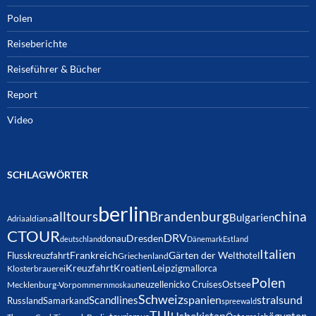
Polen
Reiseberichte
Reiseführer & Bücher
Report
Video
SCHLAGWÖRTER
berlin
alltours
Brandenburg
china
Bulgarien
Adria
aldiana
CTOUR
DRV
Dresden
donau
deutschland
Dänemark
Estland
Italien
Frankreich
Gärten der Welt
Flusskreuzfahrt
hotel
Griechenland
Kreuzfahrt
Kroatien
Leipzig
mallorca
Klosterbrauerei
Polen
neuzelle
nicko Cruises
Ostsee
Mecklenburg-Vorpommern
moskau
Schweiz
spanien
Scandlines
stralsund
Russland
Samarkand
spreewald
TUI