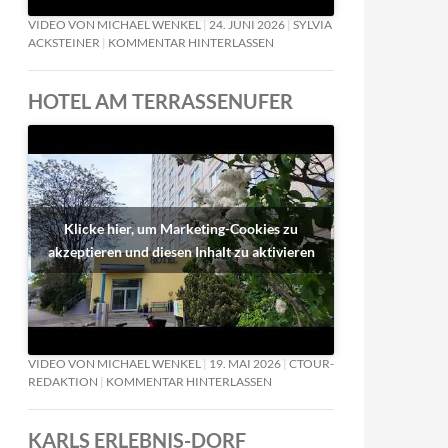
VIDEO VON MICHAEL WENKEL
24. JUNI 2026
SYLVIA
ACKSTEINER
KOMMENTAR HINTERLASSEN
HOTEL AM TERRASSENUFER
Klicke hier, um Marketing-Cookies zu
akzeptieren und diesen Inhalt zu aktivieren
VIDEO VON MICHAEL WENKEL
19. MAI 2026
CTOUR-
REDAKTION
KOMMENTAR HINTERLASSEN
KARLS ERLEBNIS-DORF