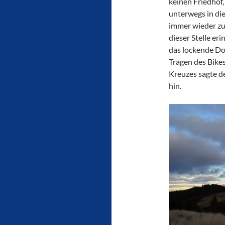
keinen Friedhof,
unterwegs in die
immer wieder zu
dieser Stelle er
das lockende Dow
Tragen des Bike
Kreuzes sagte de
hin.