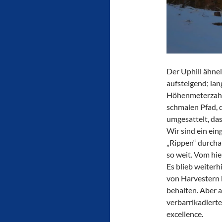
Der Uphill ähnel
aufsteigend; la
Höhenmeterzahl 
schmalen Pfad, 
umgesattelt, da
Wir sind ein ein
„Rippen“ durcha
so weit. Vom hie
Es blieb weiterh
von Harvestern
behalten. Aber 
verbarrikadiert
excellence.