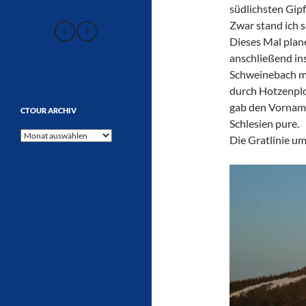
südlichsten Gipf
Zwar stand ich 
Dieses Mal plan
anschließend in
Schweinebach m
durch Hotzenplot
gab den Vornam
CTOUR ARCHIV
Schlesien pure.
CTOUR
Die Gratlinie u
Archiv