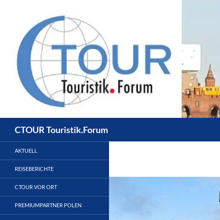
Zum
Inhalt
springen
Suchen
CTOUR Touristik.Forum
AKTUELL
REISEBERICHTE
CTOUR VOR ORT
PREMIUMPARTNER POLEN