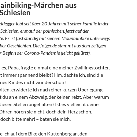
ainbiking-Märchen aus
Schlesien
degger lebt seit über 20 Jahren mit seiner Familie in der
hlesien, erst auf der polnischen, jetzt auf der
te. Er ist fast ständig mit seinem Mountainbike unterwegs
ber Geschichten. Die folgende stammt aus dem zeitigen
r Beginn der Corona-Pandemie (leicht gekürzt).
es, Papa, fragte einmal eine meiner Zwillingstöchter,
t immer spannend bleibt? Hm, dachte ich, sind die
ines Kindes nicht wunderschön?
lten, erwiderte ich nach einer kurzen Überlegung,
 du an einem Abzweig, der keinen reizt. Aber warum
iesen Stellen angehalten? Ist es vielleicht deine
hren hören sie nicht, doch dein Herz schon.
 doch bitte mehr! – baten sie mich.
te ich auf dem Bike den Kuttenberg an, den