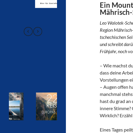
Ein Mount
Mährisch-
Leo Walotek-Schei
Region Mährisch-Sc
tschechischen Sei
und schreibt darü
Frühjahr, noch vo
– Wie machst du 
dass deine Arbei
Vorstellungen e
– Augen offen ha
manchmal stehst
hast du grad an d
innere Stimme? O
Wirklich? Erzähl
Eines Tages peil