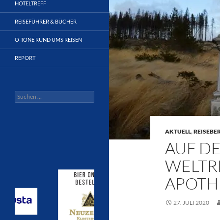
HOTELTREFF
REISEFÜHRER & BÜCHER
O-TÖNE RUND UMS REISEN
REPORT
Suchen
nach:
AKTUELL
,
REISEBE
AUF DE
WELTR
APOTH
27. JULI 2020