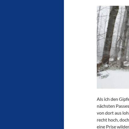
Als ich den Gipf
nächsten Passes 
von dort aus lo
recht hoch, doch
eine Prise wilde