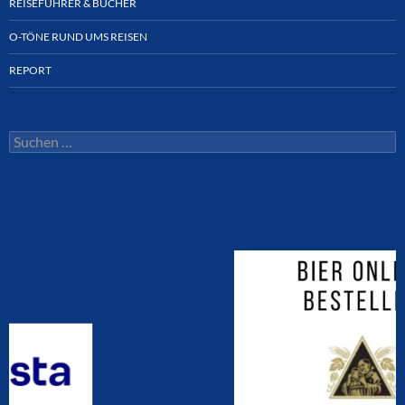
REISEFÜHRER & BÜCHER
O-TÖNE RUND UMS REISEN
REPORT
Suchen
nach: