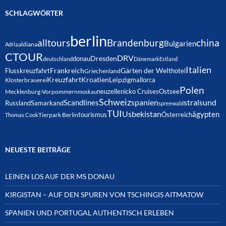
SCHLAGWÖRTER
berlin
alltours
Brandenburg
china
Bulgarien
Adria
aldiana
CTOUR
DRV
Dresden
donau
deutschland
Dänemark
Estland
Italien
Frankreich
Gärten der Welt
Flusskreuzfahrt
hotel
Griechenland
Kreuzfahrt
Kroatien
Leipzig
mallorca
Klosterbrauerei
Polen
neuzelle
nicko Cruises
Ostsee
Mecklenburg-Vorpommern
moskau
Schweiz
spanien
Scandlines
stralsund
Russland
Samarkand
spreewald
TUI
Usbekistan
ägypten
Österreich
tourismus
Thomas Cook
Tierpark Berlin
NEUESTE BEITRÄGE
LEINEN LOS AUF DER MS DONAU
KIRGISTAN – AUF DEN SPUREN VON TSCHINGIS AITMATOW
SPANIEN UND PORTUGAL AUTHENTISCH ERLEBEN