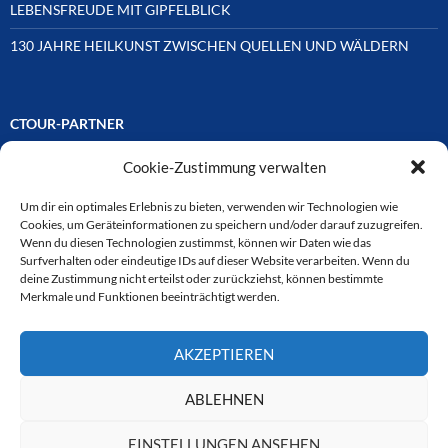
LEBENSFREUDE MIT GIPFELBLICK
130 JAHRE HEILKUNST ZWISCHEN QUELLEN UND WÄLDERN
CTOUR-PARTNER
Cookie-Zustimmung verwalten
Unsere Reisejournalisten-Vereinigung ist über Mitglieder und
Ehrenmitglieder auf unterschiedliche Weise mit
ausgewählten Partnern der Medien- und Tourismusbranche
Um dir ein optimales Erlebnis zu bieten, verwenden wir Technologien wie
verbunden. Hier eine
Cookies, um Geräteinformationen zu speichern und/oder darauf zuzugreifen.
Auswahl der Online-Plattformen:
Wenn du diesen Technologien zustimmst, können wir Daten wie das
Surfverhalten oder eindeutige IDs auf dieser Website verarbeiten. Wenn du
deine Zustimmung nicht erteilst oder zurückziehst, können bestimmte
Merkmale und Funktionen beeinträchtigt werden.
CTOUR
AKZEPTIEREN
CTOUR der Club der Tourismus-Journalisten. Wir freuen uns immer
über Anfragen von neuen Mitgliedern. Nehmen Sie bei Interesse über
das Kontaktformular Kontakt zu uns auf. CTOUR über 30 Jahre im
ABLEHNEN
Dienst des Reisejournalismus.
EINSTELLUNGEN ANSEHEN