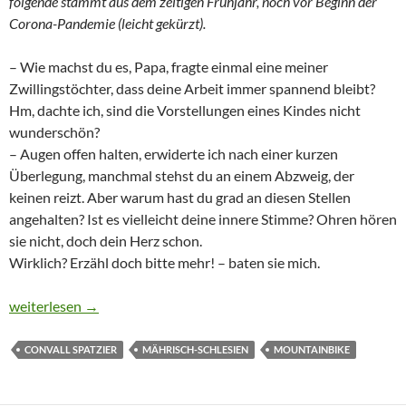
folgende stammt aus dem zeitigen Frühjahr, noch vor Beginn der
Corona-Pandemie (leicht gekürzt).
– Wie machst du es, Papa, fragte einmal eine meiner
Zwillingstöchter, dass deine Arbeit immer spannend bleibt?
Hm, dachte ich, sind die Vorstellungen eines Kindes nicht
wunderschön?
– Augen offen halten, erwiderte ich nach einer kurzen
Überlegung, manchmal stehst du an einem Abzweig, der
keinen reizt. Aber warum hast du grad an diesen Stellen
angehalten? Ist es vielleicht deine innere Stimme? Ohren hören
sie nicht, doch dein Herz schon.
Wirklich? Erzähl doch bitte mehr! – baten sie mich.
AUF DEN SPUREN EINES WELTREISENDEN APOTHEKERS
weiterlesen
→
CONVALL SPATZIER
MÄHRISCH-SCHLESIEN
MOUNTAINBIKE