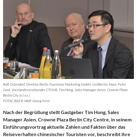
Ralf Ostendorf, Direktor Berlin Tourismus Marketing GmbH, visitBerlin; Hans-Peter
Gaul, Vorstandsvorsitzender CTOUR; Tim Hong, Sales Manager Asien, Crowne Plaza
Berlin City (v.l.n.r.)
FOTAC Bild © Wolf-Georg Kirst
Nach der Begrüßung stellt Gastgeber Tim Hong, Sales
Manager Asien, Crowne Plaza Berlin City Centre, in seinem
Einführungsvortrag aktuelle Zahlen und Fakten über das
Reiseverhalten chinesischer Touristen vor, beschreibt ihre