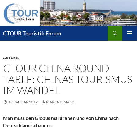
Zum
Inhalt
springen
Suchen
CTOUR Touristik.Forum
PRIMÄR
MENÜ
AKTUELL
CTOUR CHINA ROUND
TABLE: CHINAS TOURISMUS
IM WANDEL
19. JANUAR 2017
MARGRIT MANZ
Man muss den Globus mal drehen und von China nach
Deutschland schauen…