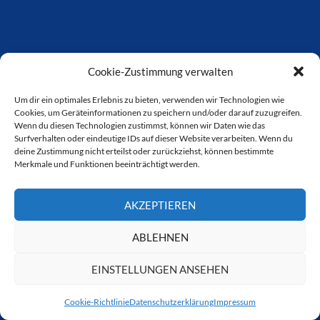
Cookie-Zustimmung verwalten
CTOUR ARCHIV
Um dir ein optimales Erlebnis zu bieten, verwenden wir Technologien wie
Cookies, um Geräteinformationen zu speichern und/oder darauf zuzugreifen.
CTOUR
Wenn du diesen Technologien zustimmst, können wir Daten wie das
Archiv
Surfverhalten oder eindeutige IDs auf dieser Website verarbeiten. Wenn du
deine Zustimmung nicht erteilst oder zurückziehst, können bestimmte
Merkmale und Funktionen beeinträchtigt werden.
KATEGORIEN
AKZEPTIEREN
ABLEHNEN
Aktuell
CTOUR vor Ort
EINSTELLUNGEN ANSEHEN
Hoteltreff
Cookie-Richtlinie
Datenschutzerklärung
Impressum
Interview