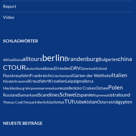
Report
Video
SCHLAGWÖRTER
berlin
alltours
Brandenburg
china
Bulgarien
Adria
aldiana
CTOUR
DRV
Dresden
donau
deutschland
Dänemark
Estland
Italien
Frankreich
Gärten der Welt
Flusskreuzfahrt
hotel
Griechenland
Kreuzfahrt
Kroatien
Leipzig
mallorca
Klosterbrauerei
Polen
neuzelle
nicko Cruises
Ostsee
Mecklenburg-Vorpommern
moskau
Schweiz
spanien
Scandlines
stralsund
Russland
Samarkand
spreewald
TUI
Usbekistan
ägypten
Österreich
tourismus
Thomas Cook
Tierpark Berlin
NEUESTE BEITRÄGE