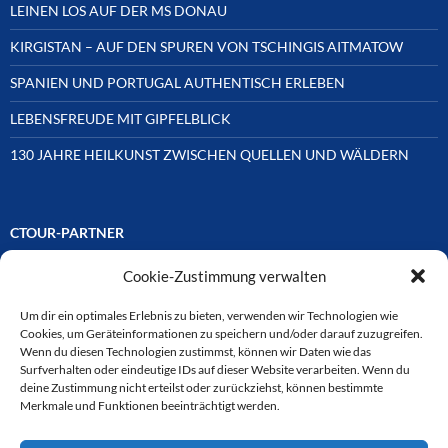
LEINEN LOS AUF DER MS DONAU
KIRGISTAN – AUF DEN SPUREN VON TSCHINGIS AITMATOW
SPANIEN UND PORTUGAL AUTHENTISCH ERLEBEN
LEBENSFREUDE MIT GIPFELBLICK
130 JAHRE HEILKUNST ZWISCHEN QUELLEN UND WÄLDERN
CTOUR-PARTNER
Cookie-Zustimmung verwalten
Unsere Reisejournalisten-Vereinigung ist über Mitglieder und
Ehrenmitglieder auf unterschiedliche Weise mit
ausgewählten Partnern der Medien- und Tourismusbranche
Um dir ein optimales Erlebnis zu bieten, verwenden wir Technologien wie
verbunden. Hier eine
Cookies, um Geräteinformationen zu speichern und/oder darauf zuzugreifen.
Auswahl der Online-Plattformen:
Wenn du diesen Technologien zustimmst, können wir Daten wie das
Surfverhalten oder eindeutige IDs auf dieser Website verarbeiten. Wenn du
deine Zustimmung nicht erteilst oder zurückziehst, können bestimmte
Merkmale und Funktionen beeinträchtigt werden.
CTOUR