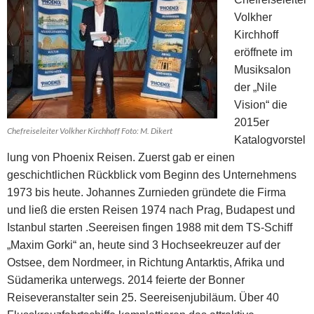
Volkher
Kirchhoff
eröffnete im
Musiksalon
der „Nile
Vision“ die
2015er
Chefreiseleiter Volkher Kirchhoff Foto: M. Dikert
Katalogvorstel
lung von Phoenix Reisen. Zuerst gab er einen
geschichtlichen Rückblick vom Beginn des Unternehmens
1973 bis heute. Johannes Zurnieden gründete die Firma
und ließ die ersten Reisen 1974 nach Prag, Budapest und
Istanbul starten .Seereisen fingen 1988 mit dem TS-Schiff
„Maxim Gorki“ an, heute sind 3 Hochseekreuzer auf der
Ostsee, dem Nordmeer, in Richtung Antarktis, Afrika und
Südamerika unterwegs. 2014 feierte der Bonner
Reiseveranstalter sein 25. Seereisenjubiläum. Über 40