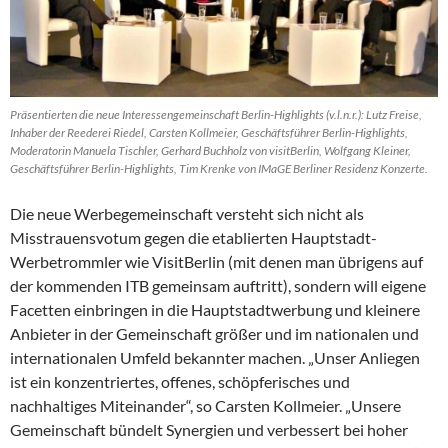
Präsentierten die neue Interessengemeinschaft Berlin-Highlights (v.l.n.r.): Lutz Freise,
Inhaber der Reederei Riedel, Carsten Kollmeier, Geschäftsführer Berlin-Highlights,
Moderatorin Manuela Tischler, Gerhard Buchholz von visitBerlin, Wolfgang Kleiner,
Geschäftsführer Berlin-Highlights, Tim Krenke von IMaGE Berliner Residenz Konzerte.
Die neue Werbegemeinschaft versteht sich nicht als
Misstrauensvotum gegen die etablierten Hauptstadt-
Werbetrommler wie VisitBerlin (mit denen man übrigens auf
der kommenden ITB gemeinsam auftritt), sondern will eigene
Facetten einbringen in die Hauptstadtwerbung und kleinere
Anbieter in der Gemeinschaft größer und im nationalen und
internationalen Umfeld bekannter machen. „Unser Anliegen
ist ein konzentriertes, offenes, schöpferisches und
nachhaltiges Miteinander“, so Carsten Kollmeier. „Unsere
Gemeinschaft bündelt Synergien und verbessert bei hoher