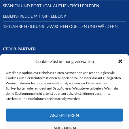
SPANIEN UND PORTUGAL AUTHENTISCH ERLEBEN
LEBENSFREUDE MIT GIPFELBLICK
130 JAHRE HEILKUNST ZWISCHEN QUELLEN UND WÄLDERN
CTOUR-PARTNER
Cookie-Zustimmung verwalten
Unsere Reisejournalisten-Vereinigung ist über Mitglieder und
Ehrenmitglieder auf unterschiedliche Weise mit
ausgewählten Partnern der Medien- und Tourismusbranche
Um dir ein optimales Erlebnis zu bieten, verwenden wir Technologien wie
verbunden. Hier eine
Cookies, um Geräteinformationen zu speichern und/oder darauf zuzugreifen.
Auswahl der Online-Plattformen:
Wenn du diesen Technologien zustimmst, können wir Daten wie das
Surfverhalten oder eindeutige IDs auf dieser Website verarbeiten. Wenn du
deine Zustimmung nicht erteilst oder zurückziehst, können bestimmte
Merkmale und Funktionen beeinträchtigt werden.
CTOUR
AKZEPTIEREN
CTOUR der Club der Tourismus-Journalisten. Wir freuen uns immer
über Anfragen von neuen Mitgliedern. Nehmen Sie bei Interesse über
das Kontaktformular Kontakt zu uns auf. CTOUR über 30 Jahre im
ABLEHNEN