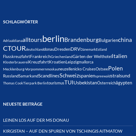
SCHLAGWÖRTER
berlin
alltours
Brandenburg
china
Bulgarien
Adria
aldiana
CTOUR
DRV
Dresden
donau
deutschland
Dänemark
Estland
Italien
Frankreich
Gärten der Welt
Flusskreuzfahrt
hotel
Griechenland
Kreuzfahrt
Kroatien
Leipzig
mallorca
Klosterbrauerei
Polen
neuzelle
nicko Cruises
Ostsee
Mecklenburg-Vorpommern
moskau
Schweiz
spanien
Scandlines
stralsund
Russland
Samarkand
spreewald
TUI
Usbekistan
ägypten
Österreich
tourismus
Thomas Cook
Tierpark Berlin
NEUESTE BEITRÄGE
LEINEN LOS AUF DER MS DONAU
KIRGISTAN – AUF DEN SPUREN VON TSCHINGIS AITMATOW