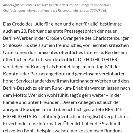
An dem gut besuchten Pressegespräch in der Großen Orangerie von Schloss
Charlottenburg nahmen auch mehrere Reisejournalisten von CTOUR teil.
Das Credo des „Alle für einen und einer für alle“ bestimmte
auch am 23. Februar das erste Pressegespräch der neuen
Berlin-Werber in der Großen Orangerie des Charlottenburger
Schlosses. Es stieß auf ein freundliches, von leichten kritischen
Untertönen durchmischtes öffentliches Interesse. Bei diesem
öffentlichen Auftritt wurde deutlich: Die HIGHLIGHTER
verstehen ihr Konzept als Empfehlungsmarketing. Mit der
Kenntnis der Partnerangebote und gemeinsam vereinbarter
hoher Servicestandards will man füreinander Werben und den
Berlin-Besuch zu einem Rund-um-Erlebnis werden lassen nach
dem Motto: Wer sich wohl fühlt, sagt’s gern weiter – in der
Familie und unter Freunden. Diesem Anliegen ist auch der
anregend konzipierte und übersichtlich gestaltete BERLIN-
HIGHLIGHTS-Reiseführer (deutsch und englisch) verpflichtet.
Er verbindet eine informative Übersicht über die Stadt mit
reizvollen Boni –beispielsweise einer kostenlosen Rundum-