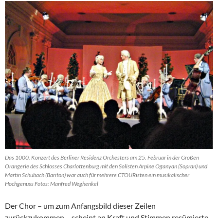
Das 1000. Konzert des Berliner Residenz Orchesters am 25. Februar in der Großen
Orangerie des Schlosses Charlottenburg mit den Solisten Arpine Oganyan (Sopran) und
Martin Schubach (Bariton) war auch für mehrere CTOURisten ein musikalischer
Hochgenuss Fotos: Manfred Weghenkel
Der Chor – um zum Anfangsbild dieser Zeilen
zurückzukommen – scheint an Kraft und Stimmen resümierte