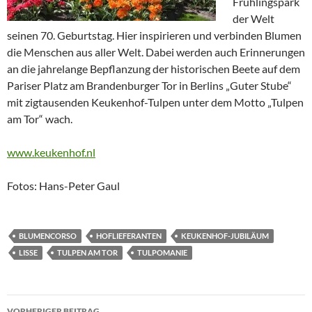
Frühlingspark
der Welt
seinen 70. Geburtstag. Hier inspirieren und verbinden Blumen
die Menschen aus aller Welt. Dabei werden auch Erinnerungen
an die jahrelange Bepflanzung der historischen Beete auf dem
Pariser Platz am Brandenburger Tor in Berlins „Guter Stube“
mit zigtausenden Keukenhof-Tulpen unter dem Motto „Tulpen
am Tor“ wach.
www.keukenhof.nl
Fotos: Hans-Peter Gaul
BLUMENCORSO
HOFLIEFERANTEN
KEUKENHOF-JUBILÄUM
LISSE
TULPEN AM TOR
TULPOMANIE
Beitragsnavigation
VORHERIGER BEITRAG