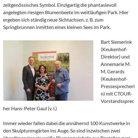
zeitgenössisches Symbol. Einzigartig die phantasievoll
angelegten riesigen Blumenbeete im weitläufigen Park. Hier
ergeben sich ständig neue Sichtachsen, z. B. zum
Springbrunnen inmitten eines kleinen Sees im Park.
Bart Siemerink
(Keukenhof-
Direktor) und
Annemarie M.
M. Gerards
(Keukenhof-
Pressesprecheri
n) mit CTOUR-
Vorstandssprec
her Hans-Peter Gaul (v. l.)
Immer wieder fallen dabei die annähernd 100 Kunstwerke in
den Skulpturengärten ins Auge. So sind inzwischen zwei
überdimensionale weiße Blumenzwiebeln aus Porzellan zum