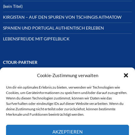
(kein Titel)
KIRGISTAN – AUF DEN SPUREN VON TSCHINGIS AITMATOW
SPANIEN UND PORTUGAL AUTHENTISCH ERLEBEN
LEBENSFREUDE MIT GIPFELBLICK
CTOUR-PARTNER
Cookie-Zustimmung verwalten
Unsere Reisejournalisten-Vereinigung ist über Mitglieder und
Ehrenmitglieder auf unterschiedliche Weise mit
ausgewählten Partnern der Medien- und Tourismusbranche
Um dir ein optimales Erlebnis zu bieten, verwenden wir Technologien wie
verbunden. Hier eine
Cookies, um Geräteinformationen zu speichern und/oder darauf zuzugreifen.
Auswahl der Online-Plattformen:
Wenn du diesen Technologien zustimmst, können wir Daten wie das
Surfverhalten oder eindeutige IDs auf dieser Website verarbeiten. Wenn du
deine Zustimmung nicht erteilst oder zurückziehst, können bestimmte
Merkmale und Funktionen beeinträchtigt werden.
CTOUR
AKZEPTIEREN
CTOUR der Club der Tourismus-Journalisten. Wir freuen uns immer