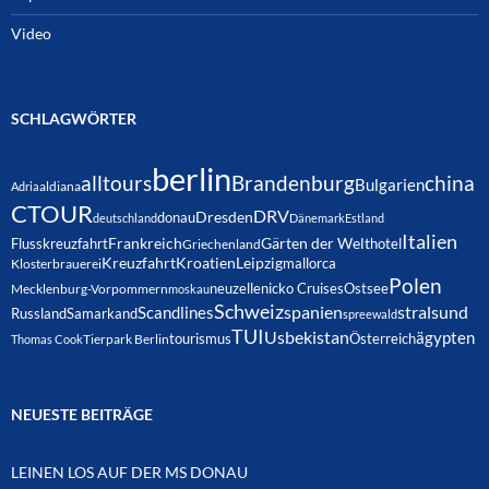
Video
SCHLAGWÖRTER
berlin
alltours
Brandenburg
china
Bulgarien
Adria
aldiana
CTOUR
DRV
Dresden
donau
deutschland
Dänemark
Estland
Italien
Frankreich
Gärten der Welt
Flusskreuzfahrt
hotel
Griechenland
Kreuzfahrt
Kroatien
Leipzig
mallorca
Klosterbrauerei
Polen
neuzelle
nicko Cruises
Ostsee
Mecklenburg-Vorpommern
moskau
Schweiz
spanien
Scandlines
stralsund
Russland
Samarkand
spreewald
TUI
Usbekistan
ägypten
Österreich
tourismus
Thomas Cook
Tierpark Berlin
NEUESTE BEITRÄGE
LEINEN LOS AUF DER MS DONAU