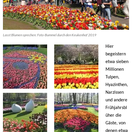
Lasst Blumen sprechen: Foto-Bummel durch den Keukenhof 2019
Hier
begeistern
etwa sieben
Millionen
Tulpen,
Hyazinthen,
Narzissen
und andere
Frühjahrsbl
üher die
Gäste, von
denen etwa