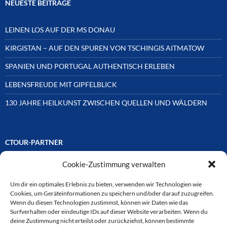
NEUESTE BEITRÄGE
LEINEN LOS AUF DER MS DONAU
KIRGISTAN – AUF DEN SPUREN VON TSCHINGIS AITMATOW
SPANIEN UND PORTUGAL AUTHENTISCH ERLEBEN
LEBENSFREUDE MIT GIPFELBLICK
130 JAHRE HEILKUNST ZWISCHEN QUELLEN UND WÄLDERN
CTOUR-PARTNER
Cookie-Zustimmung verwalten
Unsere Reisejournalisten-Vereinigung ist über Mitglieder und
Ehrenmitglieder auf unterschiedliche Weise mit
ausgewählten Partnern der Medien- und Tourismusbranche
Um dir ein optimales Erlebnis zu bieten, verwenden wir Technologien wie
verbunden. Hier eine
Cookies, um Geräteinformationen zu speichern und/oder darauf zuzugreifen.
Auswahl der Online-Plattformen:
Wenn du diesen Technologien zustimmst, können wir Daten wie das
Surfverhalten oder eindeutige IDs auf dieser Website verarbeiten. Wenn du
deine Zustimmung nicht erteilst oder zurückziehst, können bestimmte