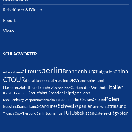
Reiseführer & Bücher
Report
Video
SCHLAGWÖRTER
berlin
alltours
Brandenburg
china
Bulgarien
Adria
aldiana
CTOUR
DRV
Dresden
donau
deutschland
Dänemark
Estland
Italien
Frankreich
Gärten der Welt
Flusskreuzfahrt
hotel
Griechenland
Kreuzfahrt
Kroatien
Leipzig
mallorca
Klosterbrauerei
Polen
neuzelle
nicko Cruises
Ostsee
Mecklenburg-Vorpommern
moskau
Schweiz
spanien
Scandlines
stralsund
Russland
Samarkand
spreewald
TUI
Usbekistan
ägypten
Österreich
tourismus
Thomas Cook
Tierpark Berlin