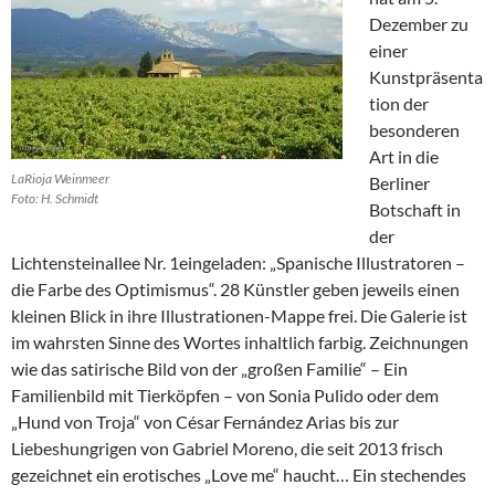
Dezember zu
einer
Kunstpräsenta
tion der
besonderen
Art in die
LaRioja Weinmeer
Berliner
Foto: H. Schmidt
Botschaft in
der
Lichtensteinallee Nr. 1eingeladen: „Spanische Illustratoren –
die Farbe des Optimismus“. 28 Künstler geben jeweils einen
kleinen Blick in ihre Illustrationen-Mappe frei. Die Galerie ist
im wahrsten Sinne des Wortes inhaltlich farbig. Zeichnungen
wie das satirische Bild von der „großen Familie“ – Ein
Familienbild mit Tierköpfen – von Sonia Pulido oder dem
„Hund von Troja“ von César Fernández Arias bis zur
Liebeshungrigen von Gabriel Moreno, die seit 2013 frisch
gezeichnet ein erotisches „Love me“ haucht… Ein stechendes