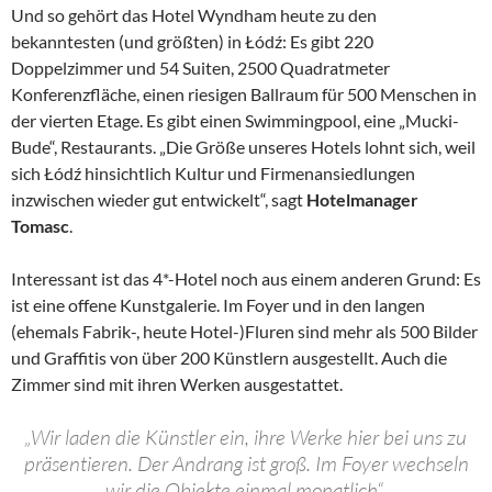
Und so gehört das Hotel Wyndham heute zu den
bekanntesten (und größten) in Łódź: Es gibt 220
Doppelzimmer und 54 Suiten, 2500 Quadratmeter
Konferenzfläche, einen riesigen Ballraum für 500 Menschen in
der vierten Etage. Es gibt einen Swimmingpool, eine „Mucki-
Bude“, Restaurants. „Die Größe unseres Hotels lohnt sich, weil
sich Łódź hinsichtlich Kultur und Firmenansiedlungen
inzwischen wieder gut entwickelt“, sagt
Hotelmanager
Tomasc
.
Interessant ist das 4*-Hotel noch aus einem anderen Grund: Es
ist eine offene Kunstgalerie. Im Foyer und in den langen
(ehemals Fabrik-, heute Hotel-)Fluren sind mehr als 500 Bilder
und Graffitis von über 200 Künstlern ausgestellt. Auch die
Zimmer sind mit ihren Werken ausgestattet.
„Wir laden die Künstler ein, ihre Werke hier bei uns zu
präsentieren. Der Andrang ist groß. Im Foyer wechseln
wir die Objekte einmal monatlich“,