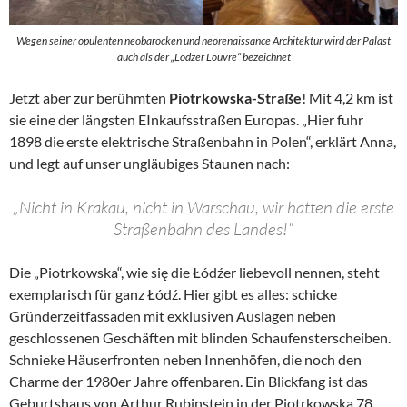
Wegen seiner opulenten neobarocken und neorenaissance Architektur wird der Palast
auch als der „Lodzer Louvre“ bezeichnet
Jetzt aber zur berühmten
Piotrkowska-Straße
! Mit 4,2 km ist
sie eine der längsten EInkaufsstraßen Europas. „Hier fuhr
1898 die erste elektrische Straßenbahn in Polen“, erklärt Anna,
und legt auf unser ungläubiges Staunen nach:
„Nicht in Krakau, nicht in Warschau, wir hatten die erste
Straßenbahn des Landes!“
Die „Piotrkowska“, wie się die Łódźer liebevoll nennen, steht
exemplarisch für ganz Łódź. Hier gibt es alles: schicke
Gründerzeitfassaden mit exklusiven Auslagen neben
geschlossenen Geschäften mit blinden Schaufensterscheiben.
Schnieke Häuserfronten neben Innenhöfen, die noch den
Charme der 1980er Jahre offenbaren. Ein Blickfang ist das
Geburtshaus von Arthur Rubinstein in der Piotrkowska 78.