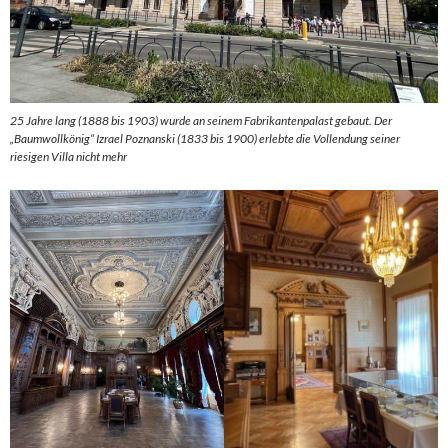
25 Jahre lang (1888 bis 1903) wurde an seinem Fabrikantenpalast gebaut. Der
„Baumwollkönig“ Izrael Poznanski (1833 bis 1900) erlebte die Vollendung seiner
riesigen Villa nicht mehr