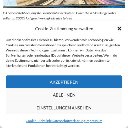
In Lodz entsteht der längste Eisenbahntunnel Polens. Durch die 4,6 km lange Röhre
sollen ab 2032 Hochgeschwindigkeitszüge fahren
Cookie-Zustimmung verwalten
Am Nachmittag wird die Stadt heller. Sonnenlicht fällt auf
Graffitiwände, auf Innenhöfe voller Pflanzen und auf die
Um dir ein optimales Erlebnis zu bieten, verwenden wir Technologien wie
kunstvollen Fassaden ehemaliger Fabrikantenvillen. Hinter
Cookies, um Geräteinformationen zu speichern und/oder darauf zuzugreifen.
Wenn du diesen Technologien zustimmst, können wir Daten wie das
vielen Toren verbergen sich verwilderte Höfe, Werkstätten
Surfverhalten oder eindeutige IDs auf dieser Website verarbeiten. Wenn du
oder kleine Bars. Łódź offenbart sich nicht sofort. Man muss
deine Zustimmung nicht erteilst oder zurückziehst, können bestimmte
die Stadt erlaufen.
Merkmale und Funktionen beeinträchtigt werden.
Und vielleicht ist genau das ihre größte Besonderheit:
AKZEPTIEREN
Łódź ist ein bisschen anders im Vergleich zum übrigen
ABLEHNEN
Polen.
EINSTELLUNGEN ANSEHEN
Die Stadt wirkt nicht geschniegelt oder perfekt restauriert. Sie
zeigt ihre Narben offen. Leerstehende Gebäude stehen neben
Cookie-Richtlinie
Datenschutzerklärung
Impressum
sanierten Lofts, Armut neben Kreativität, Vergangenheit