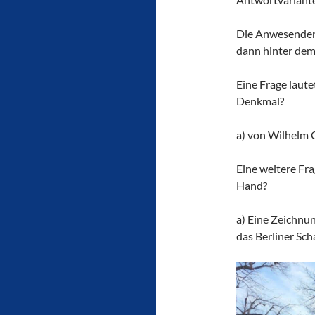
Die Anwesenden 
dann hinter dem
Eine Frage laut
Denkmal?
a) von Wilhelm G
Eine weitere Fra
Hand?
a) Eine Zeichnun
das Berliner Sch