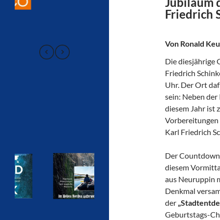
Jubiläum 
Friedrich 
Von Ronald Keu
Die diesjährige
Friedrich Schink
Uhr. Der Ort daf
sein: Neben der 
diesem Jahr ist z
Vorbereitungen 
Karl Friedrich Sc
Der Countdown b
diesem Vormitt
aus Neuruppin m
Denkmal versamm
der
„Stadtentde
Geburtstags-Che