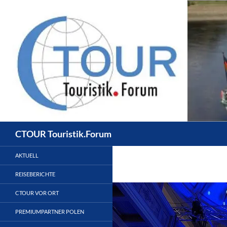
Zum
Inhalt
springen
Suchen
CTOUR Touristik.Forum
AKTUELL
REISEBERICHTE
CTOUR VOR ORT
PREMIUMPARTNER POLEN