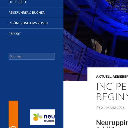
HOTELTREFF
REISEFÜHRER & BÜCHER
O-TÖNE RUND UMS REISEN
REPORT
Suchen
nach:
AKTUELL
,
REISEBE
INCIPE
BEGIN
21. MÄRZ 2026
Neuruppin 