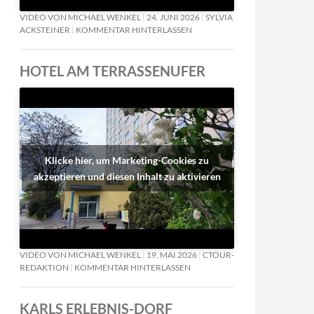
VIDEO VON MICHAEL WENKEL
24. JUNI 2026
SYLVIA
ACKSTEINER
KOMMENTAR HINTERLASSEN
HOTEL AM TERRASSENUFER
Klicke hier, um Marketing-Cookies zu
akzeptieren und diesen Inhalt zu aktivieren
VIDEO VON MICHAEL WENKEL
19. MAI 2026
CTOUR-
REDAKTION
KOMMENTAR HINTERLASSEN
KARLS ERLEBNIS-DORF