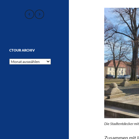
CTOUR ARCHIV
CTOUR
Archiv
Die Stadtentdecker mi
Zusammen mit ih