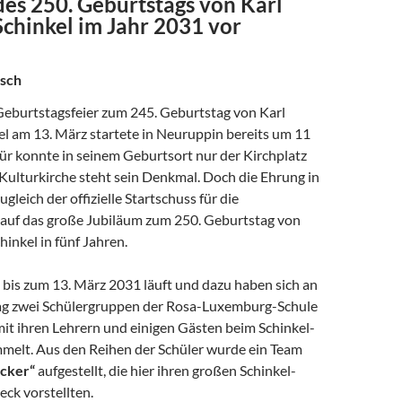
des 250. Geburtstags von Karl
Schinkel im Jahr 2031 vor
sch
 Geburtstagsfeier zum 245. Geburtstag von Karl
el am 13. März startete in Neuruppin bereits um 11
ür konnte in seinem Geburtsort nur der Kirchplatz
Kulturkirche steht sein Denkmal. Doch die Ehrung in
ugleich der offizielle Startschuss für die
auf das große Jubiläum zum 250. Geburtstag von
hinkel in fünf Jahren.
is zum 13. März 2031 läuft und dazu haben sich an
ag zwei Schülergruppen der Rosa-Luxemburg-Schule
it ihren Lehrern und einigen Gästen beim Schinkel-
elt. Aus den Reihen der Schüler wurde ein Team
cker“
aufgestellt, die hier ihren großen Schinkel-
ck vorstellten.