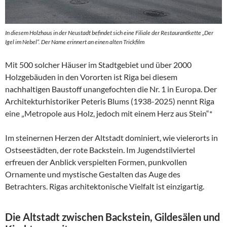
In diesem Holzhaus in der Neustadt befindet sich eine Filiale der Restaurantkette „Der
Igel im Nebel“. Der Name erinnert an einen alten Trickfilm
Mit 500 solcher Häuser im Stadtgebiet und über 2000
Holzgebäuden in den Vororten ist Riga bei diesem
nachhaltigen Baustoff unangefochten die Nr. 1 in Europa. Der
Architekturhistoriker Peteris Blums (1938-2025) nennt Riga
eine „Metropole aus Holz, jedoch mit einem Herz aus Stein“*
Im steinernen Herzen der Altstadt dominiert, wie vielerorts in
Ostseestädten, der rote Backstein. Im Jugendstilviertel
erfreuen der Anblick verspielten Formen, punkvollen
Ornamente und mystische Gestalten das Auge des
Betrachters. Rigas architektonische Vielfalt ist einzigartig.
Die Altstadt zwischen Backstein, Gildesälen und