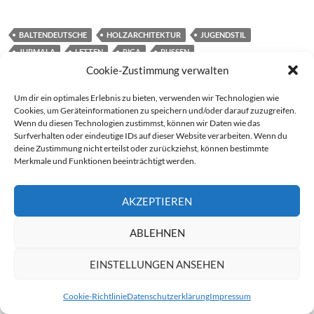
BALTENDEUTSCHE
HOLZARCHITEKTUR
JUGENDSTIL
JURMALA
LETTEN
RIGA
RUSSEN
SCHWARZHÄUPTERHAUS
WELTHAUPTSTADT DES JUGENDSTILS
Cookie-Zustimmung verwalten
WELTKULTURERBE
Um dir ein optimales Erlebnis zu bieten, verwenden wir Technologien wie
Cookies, um Geräteinformationen zu speichern und/oder darauf zuzugreifen.
Wenn du diesen Technologien zustimmst, können wir Daten wie das
Beitragsnavigation
Surfverhalten oder eindeutige IDs auf dieser Website verarbeiten. Wenn du
VORHERIGER BEITRAG
deine Zustimmung nicht erteilst oder zurückziehst, können bestimmte
USBEKISTAN – KULTURELLES HERZ ZENTRALASIENS
Merkmale und Funktionen beeinträchtigt werden.
NÄCHSTER BEITRAG
AKZEPTIEREN
Video von Michael Wenkel
ABLEHNEN
EINSTELLUNGEN ANSEHEN
SCHREIBE EINEN KOMMENTAR
Cookie-Richtlinie
Datenschutzerklärung
Impressum
Deine E-Mail-Adresse wird nicht veröffentlicht.
Erforderliche Felder