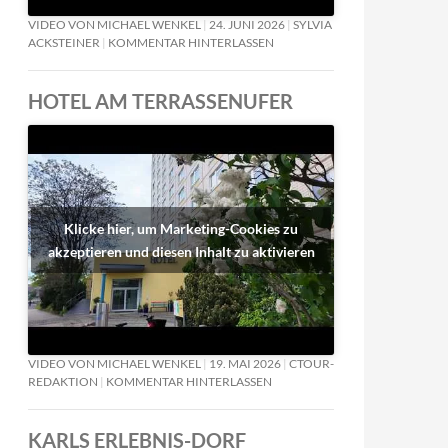
VIDEO VON MICHAEL WENKEL
24. JUNI 2026
SYLVIA
ACKSTEINER
KOMMENTAR HINTERLASSEN
HOTEL AM TERRASSENUFER
Klicke hier, um Marketing-Cookies zu
akzeptieren und diesen Inhalt zu aktivieren
VIDEO VON MICHAEL WENKEL
19. MAI 2026
CTOUR-
REDAKTION
KOMMENTAR HINTERLASSEN
KARLS ERLEBNIS-DORF