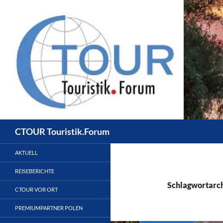
Zum
Inhalt
springen
Suchen
CTOUR Touristik.Forum
AKTUELL
REISEBERICHTE
Schlagwortarch
CTOUR VOR ORT
PREMIUMPARTNER POLEN