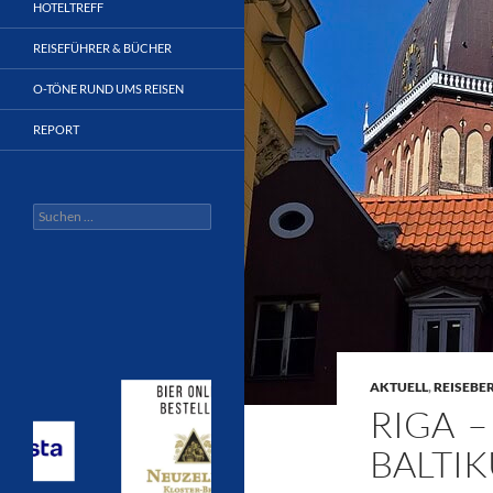
HOTELTREFF
REISEFÜHRER & BÜCHER
O-TÖNE RUND UMS REISEN
REPORT
Suchen
nach:
AKTUELL
,
REISEBE
RIGA –
BALTI