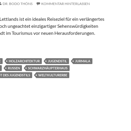
DR. BODO THÖNS
KOMMENTAR HINTERLASSEN
ettlands ist ein ideales Reiseziel für ein verlängertes
h ungeachtet einzigartiger Sehenswürdigkeiten
Stadt im Tourismus vor neuen Herausforderungen.
RLE DES BALTIKUMS
E
HOLZARCHITEKTUR
JUGENDSTIL
JURMALA
RUSSEN
SCHWARZHÄUPTERHAUS
 DES JUGENDSTILS
WELTKULTURERBE