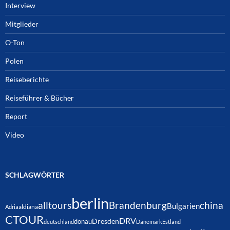
Interview
Mitglieder
O-Ton
Polen
Reiseberichte
Reiseführer & Bücher
Report
Video
SCHLAGWÖRTER
berlin
alltours
Brandenburg
china
Bulgarien
Adria
aldiana
CTOUR
DRV
Dresden
donau
deutschland
Dänemark
Estland