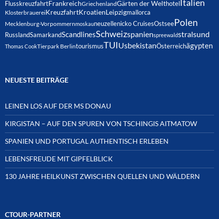
Italien
Frankreich
Gärten der Welt
Flusskreuzfahrt
hotel
Griechenland
Kreuzfahrt
Kroatien
Leipzig
mallorca
Klosterbrauerei
Polen
neuzelle
nicko Cruises
Ostsee
Mecklenburg-Vorpommern
moskau
Schweiz
spanien
Scandlines
stralsund
Russland
Samarkand
spreewald
TUI
Usbekistan
ägypten
Österreich
tourismus
Thomas Cook
Tierpark Berlin
NEUESTE BEITRÄGE
LEINEN LOS AUF DER MS DONAU
KIRGISTAN – AUF DEN SPUREN VON TSCHINGIS AITMATOW
SPANIEN UND PORTUGAL AUTHENTISCH ERLEBEN
LEBENSFREUDE MIT GIPFELBLICK
130 JAHRE HEILKUNST ZWISCHEN QUELLEN UND WÄLDERN
CTOUR-PARTNER