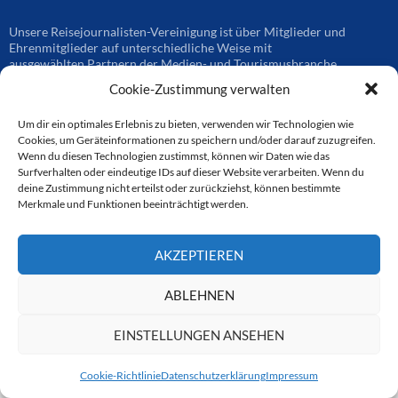
Unsere Reisejournalisten-Vereinigung ist über Mitglieder und
Ehrenmitglieder auf unterschiedliche Weise mit
ausgewählten Partnern der Medien- und Tourismusbranche
verbunden. Hier eine
Cookie-Zustimmung verwalten
Auswahl der Online-Plattformen:
Um dir ein optimales Erlebnis zu bieten, verwenden wir Technologien wie
Cookies, um Geräteinformationen zu speichern und/oder darauf zuzugreifen.
Wenn du diesen Technologien zustimmst, können wir Daten wie das
CTOUR
Surfverhalten oder eindeutige IDs auf dieser Website verarbeiten. Wenn du
deine Zustimmung nicht erteilst oder zurückziehst, können bestimmte
CTOUR der Club der Tourismus-Journalisten. Wir freuen uns immer
Merkmale und Funktionen beeinträchtigt werden.
über Anfragen von neuen Mitgliedern. Nehmen Sie bei Interesse über
das Kontaktformular Kontakt zu uns auf. CTOUR über 30 Jahre im
Dienst des Reisejournalismus.
AKZEPTIEREN
ABLEHNEN
Datenschutzerklärung
Stolz präsentiert von WordPress
EINSTELLUNGEN ANSEHEN
Cookie-Richtlinie
Datenschutzerklärung
Impressum