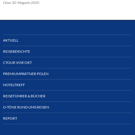
Ctour 30: Magazin 2020
AKTUELL
REISEBERICHTE
CTOUR VOR ORT
PREMIUMPARTNER POLEN
HOTELTREFF
REISEFÜHRER & BÜCHER
O-TÖNE RUND UMS REISEN
REPORT