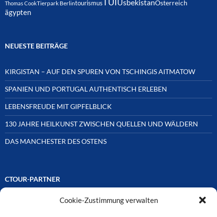
TUI
Usbekistan
Österreich
tourismus
Thomas Cook
Tierpark Berlin
ägypten
NEUESTE BEITRÄGE
KIRGISTAN – AUF DEN SPUREN VON TSCHINGIS AITMATOW
SPANIEN UND PORTUGAL AUTHENTISCH ERLEBEN
LEBENSFREUDE MIT GIPFELBLICK
130 JAHRE HEILKUNST ZWISCHEN QUELLEN UND WÄLDERN
DAS MANCHESTER DES OSTENS
CTOUR-PARTNER
Cookie-Zustimmung verwalten
Unsere Reisejournalisten-Vereinigung ist über Mitglieder und
Ehrenmitglieder auf unterschiedliche Weise mit