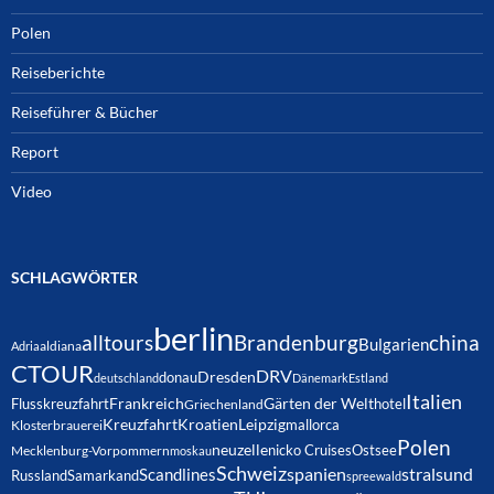
Polen
Reiseberichte
Reiseführer & Bücher
Report
Video
SCHLAGWÖRTER
berlin
alltours
Brandenburg
china
Bulgarien
Adria
aldiana
CTOUR
DRV
Dresden
donau
deutschland
Dänemark
Estland
Italien
Frankreich
Gärten der Welt
Flusskreuzfahrt
hotel
Griechenland
Kreuzfahrt
Kroatien
Leipzig
mallorca
Klosterbrauerei
Polen
neuzelle
nicko Cruises
Ostsee
Mecklenburg-Vorpommern
moskau
Schweiz
spanien
Scandlines
stralsund
Russland
Samarkand
spreewald