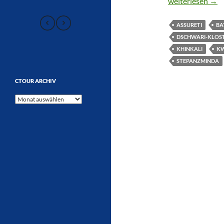
„GOTT HAT UN
weiterlesen
→
ASSURETI
BA
DSCHWARI-KLOS
KHINKALI
KW
STEPANZMINDA
CTOUR ARCHIV
CTOUR
Archiv