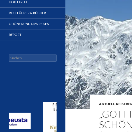
HOTELTREFF
REISEFÜHRER & BÜCHER
O-TÖNE RUND UMS REISEN
REPORT
Suchen
nach:
AKTUELL
,
REISEBE
„GOTT 
SCHÖN