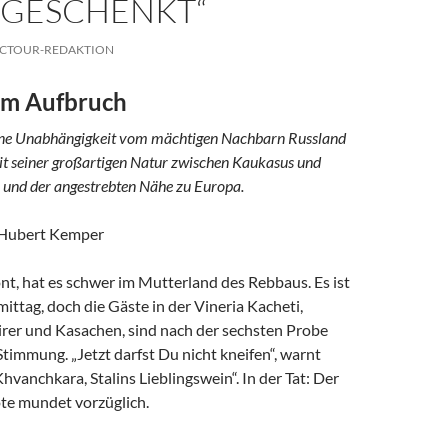
) GESCHENKT“
CTOUR-REDAKTION
im Aufbruch
ne Unabhängigkeit vom mächtigen Nachbarn Russland
it seiner großartigen Natur zwischen Kaukasus und
nd der angestrebten Nähe zu Europa.
 Hubert Kemper
t, hat es schwer im Mutterland des Rebbaus. Es ist
ittag, doch die Gäste in der Vineria Kacheti,
irer und Kasachen, sind nach der sechsten Probe
 Stimmung. „Jetzt darfst Du nicht kneifen“, warnt
Khvanchkara, Stalins Lieblingswein“. In der Tat: Der
te mundet vorzüglich.