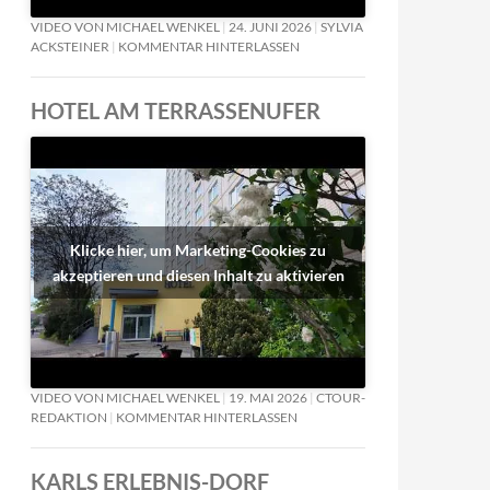
VIDEO VON MICHAEL WENKEL
24. JUNI 2026
SYLVIA
ACKSTEINER
KOMMENTAR HINTERLASSEN
HOTEL AM TERRASSENUFER
Klicke hier, um Marketing-Cookies zu
akzeptieren und diesen Inhalt zu aktivieren
VIDEO VON MICHAEL WENKEL
19. MAI 2026
CTOUR-
REDAKTION
KOMMENTAR HINTERLASSEN
KARLS ERLEBNIS-DORF