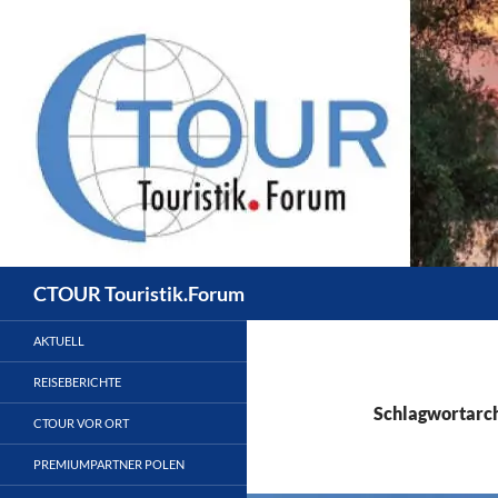
Zum
Inhalt
springen
Suchen
CTOUR Touristik.Forum
AKTUELL
REISEBERICHTE
Schlagwortarch
CTOUR VOR ORT
PREMIUMPARTNER POLEN