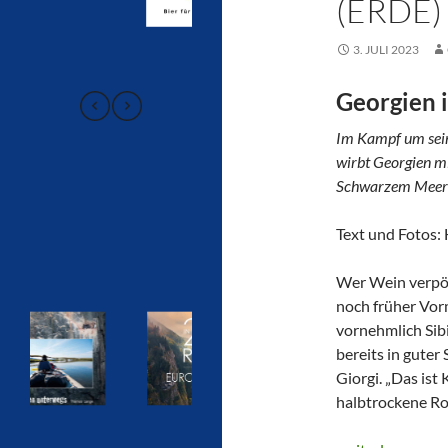
(ERDE
3. JULI 2023
Georgien 
Im Kampf um sei
wirbt Georgien m
Schwarzem Meer u
Text und Fotos:
Wer Wein verpön
noch früher Vorm
vornehmlich Sib
bereits in guter
Giorgi. „Das ist 
halbtrockene Ro