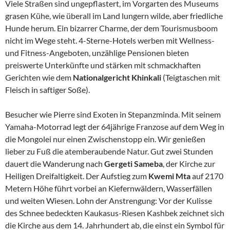
Viele Straßen sind ungepflastert, im Vorgarten des Museums
grasen Kühe, wie überall im Land lungern wilde, aber friedliche
Hunde herum. Ein bizarrer Charme, der dem Tourismusboom
nicht im Wege steht. 4-Sterne-Hotels werben mit Wellness-
und Fitness-Angeboten, unzählige Pensionen bieten
preiswerte Unterkünfte und stärken mit schmackhaften
Gerichten wie dem
Nationalgericht Khinkali
(Teigtaschen mit
Fleisch in saftiger Soße).
Besucher wie Pierre sind Exoten in Stepanzminda. Mit seinem
Yamaha-Motorrad legt der 64jährige Franzose auf dem Weg in
die Mongolei nur einen Zwischenstopp ein. Wir genießen
lieber zu Fuß die atemberaubende Natur. Gut zwei Stunden
dauert die Wanderung nach
Gergeti Sameba
, der Kirche zur
Heiligen Dreifaltigkeit. Der Aufstieg zum
Kwemi Mta
auf 2170
Metern Höhe führt vorbei an Kiefernwäldern, Wasserfällen
und weiten Wiesen. Lohn der Anstrengung: Vor der Kulisse
des Schnee bedeckten Kaukasus-Riesen Kashbek zeichnet sich
die Kirche aus dem 14. Jahrhundert ab, die einst ein Symbol für