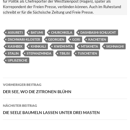
für Politik als Chefreporter der Westfalenpost (Hagen), später als
Korrepondent der Freien Presse, verbinden können. Auch im Ruhestand
schreibt er für die Sächsische Zeitung und Freie Presse.
ASSURETI
BATUMI
CHURCHKELA
DASHBASHI-SCHLUCHT
DSCHWARI-KLOSTER
GEORGIEN
GORI
KACHETIEN
KASHBEK
KHINKALI
KWEMI MTA
MTSKHETA
SIGHNAGHI
STALIN
STEPANZMINDA
TBILISI
TUSCHETIEN
UPLISZISCHE
Beitragsnavigation
VORHERIGER BEITRAG
DER SEE, WO DIE ZITRONEN BLÜHN
NÄCHSTER BEITRAG
DIE SEELE BAUMELN LASSEN UNTER DREI MASTEN