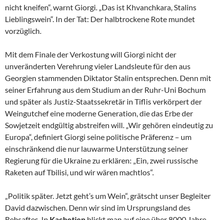
nicht kneifen“, warnt Giorgi. „Das ist Khvanchkara, Stalins
Lieblingswein“. In der Tat: Der halbtrockene Rote mundet
vorzüglich.
Mit dem Finale der Verkostung will Giorgi nicht der
unveränderten Verehrung vieler Landsleute für den aus
Georgien stammenden Diktator Stalin entsprechen. Denn mit
seiner Erfahrung aus dem Studium an der Ruhr-Uni Bochum
und später als Justiz-Staatssekretär in Tiflis verkörpert der
Weingutchef eine moderne Generation, die das Erbe der
Sowjetzeit endgültig abstreifen will. „Wir gehören eindeutig zu
Europa“, definiert Giorgi seine politische Präferenz – um
einschränkend die nur lauwarme Unterstützung seiner
Regierung für die Ukraine zu erklären: „Ein, zwei russische
Raketen auf Tbilisi, und wir wären machtlos“.
„Politik später. Jetzt geht’s um Wein“, grätscht unser Begleiter
David dazwischen. Denn wir sind im Ursprungsland des
Rebsaftes. In
Kachetien
blickt man auf eine über 8000 Jahre