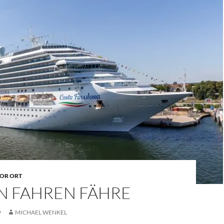
OR ORT
N FAHREN FÄHRE
9
MICHAEL WENKEL