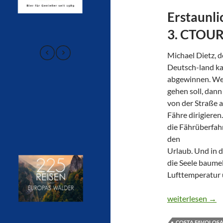
Erstaunli
3. CTOUR
Michael Dietz, 
Deutsch-land kan
abgewinnen. Wen
gehen soll, dann
von der Straße a
Fähre dirigiere
die Fährüberfahr
den
Urlaub. Und in 
die Seele baumel
Lufttemperatur 
Frauen fahren F
weiterlesen
→
COSTA FAVOLOS