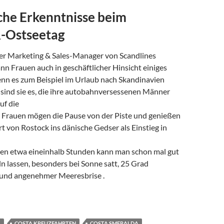
che Erkenntnisse beim
-Ostseetag
der Marketing & Sales-Manager von Scandlines
n Frauen auch in geschäftlicher Hinsicht einiges
n es zum Beispiel im Urlaub nach Skandinavien
 sind sie es, die ihre autobahnversessenen Männer
uf die
n. Frauen mögen die Pause von der Piste und genießen
t von Rostock ins dänische Gedser als Einstieg in
den etwa eineinhalb Stunden kann man schon mal gut
n lassen, besonders bei Sonne satt, 25 Grad
und angenehmer Meeresbrise .
ähre
A
COSTA KREUZFAHRTEN
COSTA SMERALDA