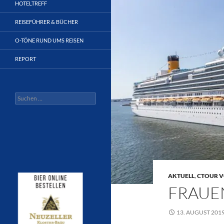
HOTELTREFF
REISEFÜHRER & BÜCHER
O-TÖNE RUND UMS REISEN
REPORT
Suchen
nach:
AKTUELL
,
CTOUR V
FRAUE
13. AUGUST 201