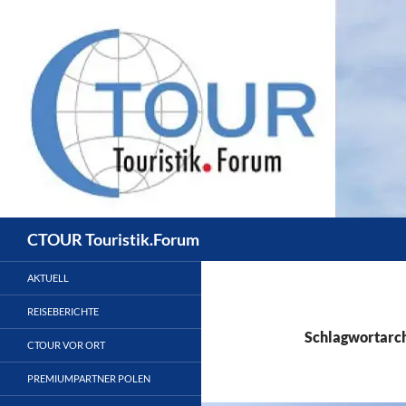
Zum
Inhalt
springen
Suchen
CTOUR Touristik.Forum
AKTUELL
REISEBERICHTE
Schlagwortarch
CTOUR VOR ORT
PREMIUMPARTNER POLEN