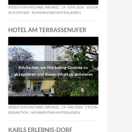
VIDEO VON MICHAEL WENKEL
24. JUNI 2026
SYLVIA
ACKSTEINER
KOMMENTAR HINTERLASSEN
HOTEL AM TERRASSENUFER
Klicke hier, um Marketing-Cookies zu
akzeptieren und diesen Inhalt zu aktivieren
VIDEO VON MICHAEL WENKEL
19. MAI 2026
CTOUR-
REDAKTION
KOMMENTAR HINTERLASSEN
KARLS ERLEBNIS-DORF